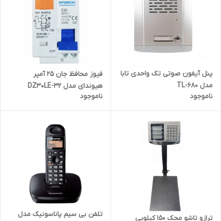
پنل آیفون صوتی تک واحدی تابا
فیوز محافظ جان 25 آمپر
مدل TL-680
هیوندای مدل DZ30LE-32
ناموجود
ناموجود
تلفن بی سیم پاناسونیک مدل
ترازو تاشو محک 150 کیلویی