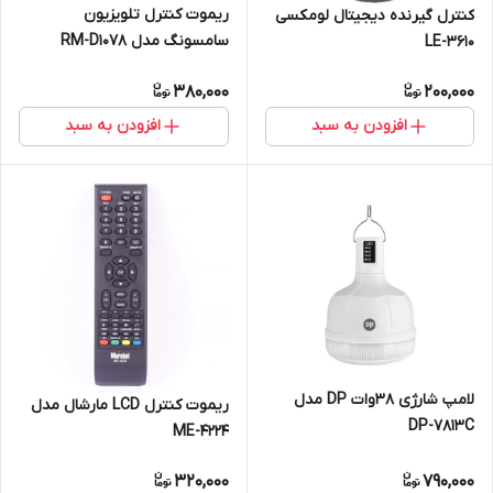
ریموت کنترل تلویزیون
کنترل گیرنده دیجیتال لومکسی
سامسونگ مدل RM-D1078
LE-3610
380,000
200,000
افزودن به سبد
افزودن به سبد
لامپ شارژی ۳۸وات DP مدل
ریموت کنترل LCD مارشال مدل
DP-7813C
ME-4224
320,000
790,000