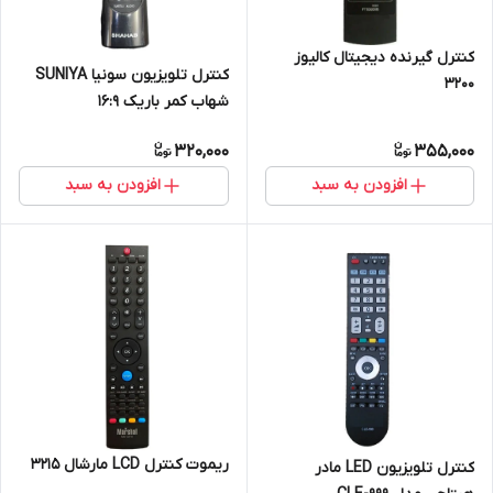
کنترل گیرنده دیجیتال کالیوز
کنترل تلویزیون سونیا SUNIYA
3200
شهاب کمر باریک 16:9
320,000
355,000
افزودن به سبد
افزودن به سبد
ریموت کنترل LCD مارشال 3215
کنترل تلویزیون LED مادر