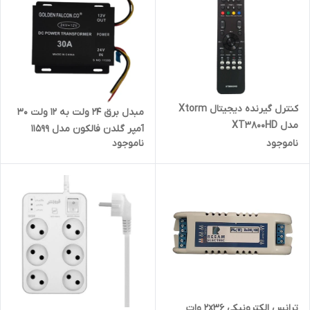
کنترل گیرنده دیجیتال Xtorm
مبدل برق 24 ولت به 12 ولت 30
مدل XT3800HD
آمپر گلدن فالکون مدل 11599
ناموجود
ناموجود
ترانس الکترونیکی 2x36 وات