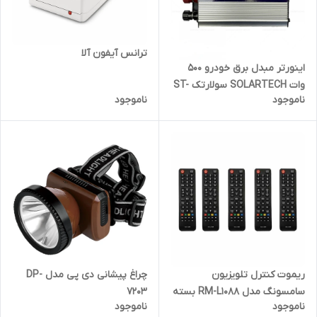
ترانس آیفون آلا
اینورتر مبدل برق خودرو 500
وات SOLARTECH سولارتک ST-
ناموجود
ناموجود
500W
ریموت کنترل تلویزیون
چراغ پیشانی دی پی مدل DP-
سامسونگ مدل RM-L1088 بسته
7203
ناموجود
ناموجود
5 عددی