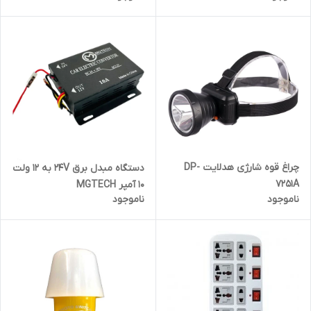
چراغ قوه شارژی هدلایت DP-
دستگاه مبدل برق 24V به 12 ولت
7251A
10 آمپر MGTECH
ناموجود
ناموجود