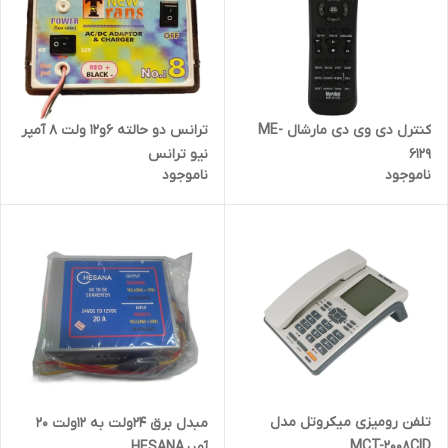
ترانس دو حالته 6و12 ولت 8 آمپر
کنترل دی وی دی مارشال ME-
نیو ترانس
6129
ناموجود
ناموجود
تلفن رومیزی میکروتل مدل
مبدل برق 24ولت به 12ولت 20
MCT-2008CID
آمپرHESANA