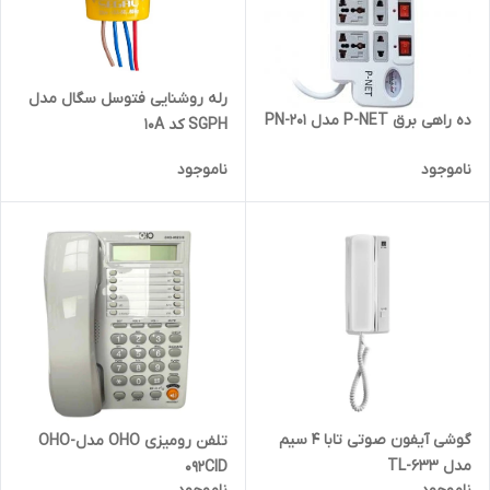
رله روشنایی فتوسل سگال مدل
ده راهی برق P-NET مدل PN-201
SGPH کد 10A
ناموجود
ناموجود
گوشی آیفون صوتی تابا 4 سیم
تلفن رومیزی OHO مدلOHO-
مدل TL-633
092CID