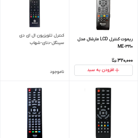
کنترل تلویزیون ال ای دی
ریموت کنترل LCD مارشال مدل
سینگل-دنای-شهاب
ME-3210
320,000
افزودن به سبد
ناموجود