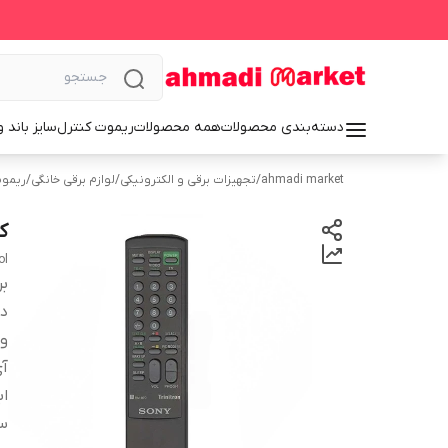
دسته‌بندی محصولات
همه محصولات
ریموت کنترل
سایز باند 
ahmadi market
/
تجهیزات برقی و الکترونیکی
/
لوازم برقی خانگی
/
ریموت
کن
ol
بر
دس
و
آی
اب
سا