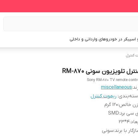
و اسپیکر در خودروهای وارداتی و داخلی
 کنترل
ترل تلویزیون سونی RM-870
Sony RM-870 TV remote contr
ند:
miscellaneous
ته‌بندی
:
ریموت کنترل
زن خالص
:
120 گرم
 سی برد
:
SMD
عاد
:
4*23
زگار با برند
:
سونی