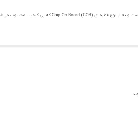
پلاستیک
آی سی برد کنترل تلویزیون سونیRM-870 از نوع SMD است و نه 
ید.