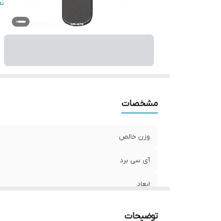
ج
ن
مشخصات
وزن خالص
آی سی برد
ابعاد
سازگار با برند
توضیحات