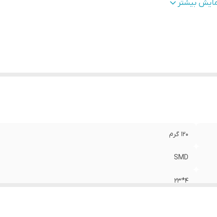
نس بدنه
:
پلاستیک
مایش بیشتر
120 گرم
SMD
4*23
سونی