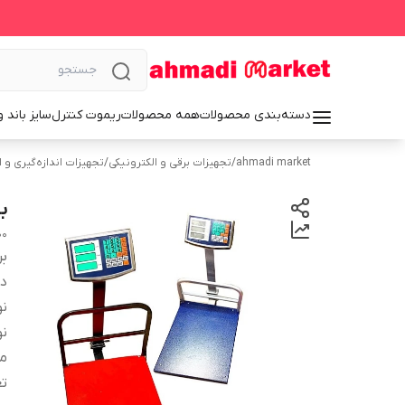
دسته‌بندی محصولات
همه محصولات
ریموت کنترل
سایز باند 
ahmadi market
/
تجهیزات برقی و الکترونیکی
/
تجهیزات اندازه‌گیری و ا
باس
ith waist guard
بر
دس
ن
نو
من
تع