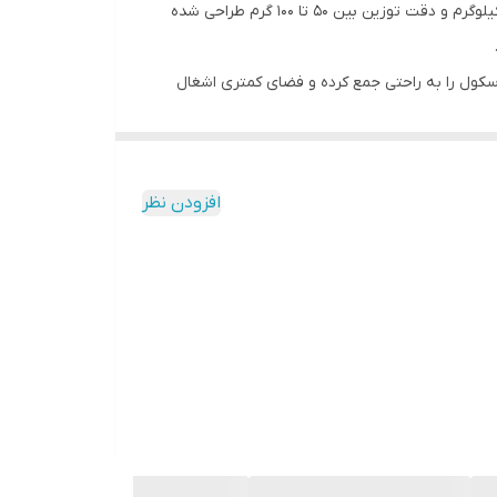
باسکول تاشو 300 کیلویی کمری گارد دار، یک ابزار ایده‌آل برای توزین مواد سنگین با دقت و کارایی بالا است. این باسکول با ظرفیت 300 کیلوگرم و دقت توزین بین 50 تا 100 گرم طراحی شده
اسکول را به راحتی جمع کرده و فضای کمتری اشغال
ول از جنس گالوانیزه ساخته شده که علاوه بر افزایش دوام، حمل و
، کلید پارسنگ برای صفر کردن وزن سینی، کلید عددی
افزودن نظر
کلید روشن خاموش موقت و اصلی - کلید پارسنگ جهت صفر کردن وزن روی سینی - کلید اعداد از 0 الی 9 برای ورود