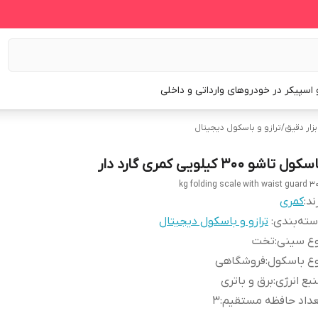
و اسپیکر در خودروهای وارداتی و داخلی
بزار دقیق
/
ترازو و باسکول دیجیتال
کول تاشو 300 کیلویی کمری گارد دار
300 kg folding scale w
ند:
کمری
ته‌بندی
:
ترازو و باسکول دیجیتال
وع سینی
:
تخت
ع باسکول
:
فروشگاهی
بع انرژی
:
برق و باتری
داد حافظه مستقیم
:
3