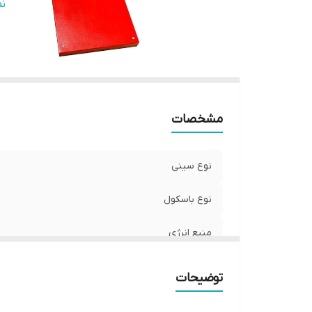
ج
ن
اب
وی
ام
د
حد
مشخصات
من
نم
کل
نوع سینی
ه
نوع باسکول
منبع انرژی
تعداد حافظه مستقیم
توضیحات
جنس سینی و بدنه