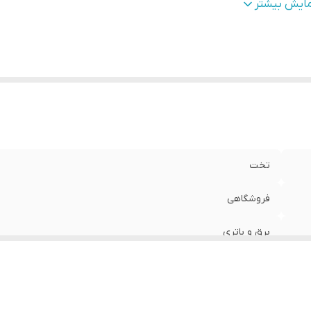
نس سینی و بدنه
:
گالوانیزه
مایش بیشتر
عاد سینی
:
40×50 سانتیمتر
ژگی‌های دستگاه
:
دارای سینی
کانات و قابلیت‌ ها
:
تاشو و گارد دار
قت
:
50 الی 100 گرم ( قابل تنظیم )
اکثر وزن قابل تحمل
:
300 کیلوگرم
اسب برای
:
توزین مواد سنگین با ابعاد کوچک
ایشگر
:
دیجیتالی LCD برای نمایش وزن ،قیمت و قیمت کل
ید
کلید روشن خاموش موقت و اصلی - کلید پارسنگ جهت صفر کردن 
تخت
ا
:
سینی - کلید اعداد از 0 الی 9
نور صفحه ی نمایشگر باسکول - کلید ADD جهت جمع کردن
فروشگاهی
برق و باتری
3
گالوانیزه