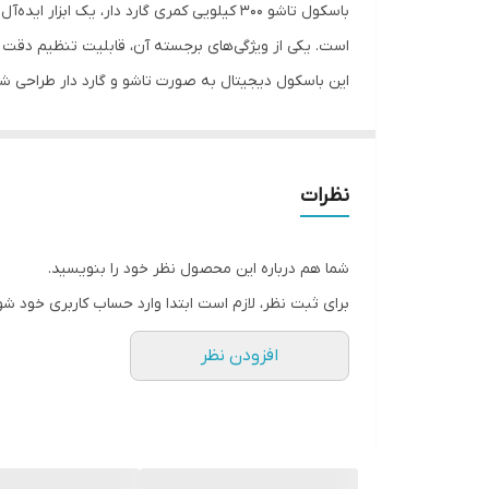
ابعاد سینی
است. یکی از ویژگی‌های برجسته آن، قابلیت تنظیم دقت ت
این باسکول دیجیتال به صورت تاشو و گارد دار طراحی شد
ویژگی‌های دستگاه
کنید. ابعاد سینی توزین 40 ×
امکانات و قابلیت‌ ها
نقل آن را نیز آسان‌تر می‌کند.
کیبورد عملیاتی باسکول شامل کلیدهای متنوعی است که کا
دقت
نظرات
برای ورود قیمت کالا، کلید تنظیم نور صفحه نمایش و کلید ADD برای جمع کردن مقادیر اشاره کرد. نمایشگر باسکول نیز به وضوح وزن، قیمت و قیمت کل را نمای
حداکثر وزن قابل تحمل
باسکول تاشو 300 کیلویی کمری گارد دار، انتخابی مناسب برای فروشگاه‌ها و مکان‌های توزین مواد غذایی است که به دنبال دقت و کیفیت بالا هستند.
شما هم درباره این محصول نظر خود را بنویسید.
مناسب برای
برای ثبت نظر، لازم است ابتدا وارد حساب کاربری خود شو
نمایشگر
افزودن نظر
کلید ها