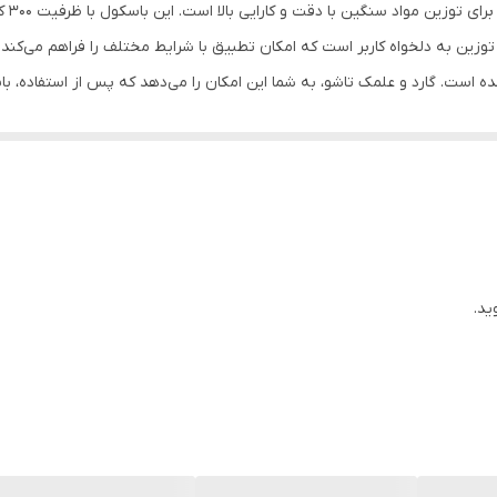
40×50 سانتیمتر
وزین به دلخواه کاربر است که امکان تطبیق با شرایط مختلف را فراهم می‌کند.
ه است. گارد و علمک تاشو، به شما این امکان را می‌دهد که پس از استفاده، ب
دارای سینی
 50 سانتی‌متر، مناسب برای انواع مواد غذایی و دیگر اقلام سنگین است. بدنه و سینی این باسک
تاشو و گارد دار
ر با آن را ساده می‌سازد. از جمله این کلیدها می‌توان به کلید روشن/خاموش
50 الی 100 گرم ( قابل تنظیم )
ش می‌دهد.
300 کیلوگرم
توزین مواد سنگین با ابعاد کوچک
ید.
دیجیتالی LCD برای نمایش وزن ،قیمت و قیمت کل
قیمت کالا - کلید LIGHT برای تنظیم نور صفحه ی نمایشگر باسکول - کلید ADD جهت جمع کردن