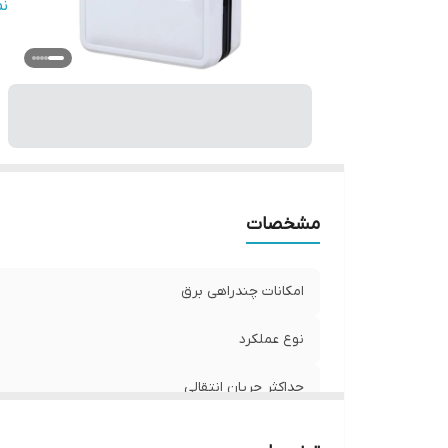
ج
ن
ر
اب
حد
ول
زم
ول
ج
مشخصات
مو
ول
امکانات چندراهی برق
نوع عملکرد
حداکثر جریان انتقالی
تعداد فاز