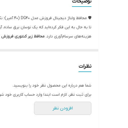
توضیحات
جنس بدنه
🛡️ محافظ ولتاژ دیجیتال فروزش مدل DG40 (40 آمپر)؛ نگهبان کل خانه شما!
رنگ
تا به حال به این فکر کرده‌اید که یک نوسان برق ساده، آ
هزینه‌های سرسام‌آوری دارد.
محافظ زیر کنتوری فروزش مدل
ابعاد
این محافظ مثل یک سد محکم، درست در ورودی برق ساختما
حداکثر توان قابل پشتیبانی
محافظت می‌کند. با توان خروجی خیره‌کننده
8800 وات
و 
پلی‌کربنات مقاوم ساخته شده و خروجی‌های آن
ترمینال 
ولتاژ قطع بالا
نظرات
یکی از مزیت‌های فوق‌العاده این مدل در
احمدی مارکت
، 
زمان تاخیر
خیالتان راحت است که با یک محصول باکیفیت و استاندارد 
شما هم درباره این محصول نظر خود را بنویسید.
ولتاژ قطع پایین
برای ثبت نظر، لازم است ابتدا وارد حساب کاربری خود شو
جنس ترمینال
افزودن نظر
موارد مصرف