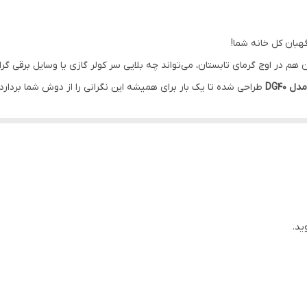
پلاستیک پلی کربنات
سفید
ن هم در اوج گرمای تابستان، می‌تواند چه بلایی سر کولر گازی یا وسایل برقی گر
 DG40
طراحی شده تا یک بار برای همیشه این نگرانی را از دوش شما بردارد.
5/3 * 10/5 * 19 cm
ن (کنار جعبه فیوز یا پشت کنتور) قرار می‌گیرد و از
تمام
وسایل برقی شما، 
8800
تحمل جریان
40 آمپر
، این غول کوچک به راحتی از پس مدیریت برق یک واحد مسک
سرامیکی
هستند؛ یعنی حتی در بارهای سنگین هم داغ نمی‌کند و ایمنی کامل را
245 VAC - 255 VAC
نمایشگر دیجیتال آن است که لحظه به لحظه ولتاژ برق شهر را به شما نشان م
4-6 دقیقه
طرف هستید. کافیست یک بار این محافظ را نصب کنید تا دیگر با هر رعد و برق ی
170 VAC - 180 VAC
ید.
سرامیک (مقاوم در برابر حرارت بالا)
کولر گازی ؛اسپلیت و زیر کنتوری