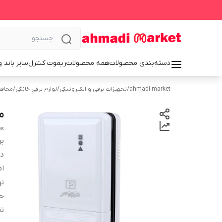
دسته‌بندی محصولات
همه محصولات
ریموت کنترل
سایز باند 
ahmadi market
/
تجهیزات برقی و الکترونیکی
/
لوازم برقی خانگی
/
محافظ
مح
ps
بر
دس
ام
نو
حد
تع