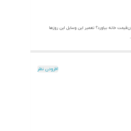
ان‌قیمت خانه بیاورد؟ تعمیر این وسایل این روزها
از یخچال و تلویزیون گرفته تا کولرهای گازی پرمصرف،
ونی یا اداری برمی‌آید. بدنه این محصول از
 تضمین می‌کند.
افزودن نظر
ی‌دهد. همچنین با گارانتی تعویض
48 ماهه
(4 سال!)
ا نوسان ناگهانی، قلبتان برای وسایل برقی‌تان نلرزد!