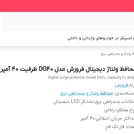
و اسپیکر در خودروهای وارداتی و داخلی
 ولتاژ و چندراهی برق
افظ ولتاژ دیجیتال فروزش مدل DG40 ظرفیت ۴۰ آمپر
Digital surge protector, model DG40, capacity 40 am
ند:
فروزش
ته‌بندی
:
محافظ ولتاژ و چندراهی برق
کانات چندراهی برق
:
نشانگر LED دیجیتال
ع عملکرد
:
رله‌ای
اکثر جریان انتقالی
:
40 آمپر
داد فاز
:
تک فاز