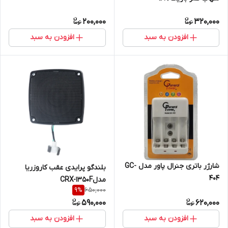
200,000
320,000
افزودن به سبد
افزودن به سبد
شارژر باتری جنرال پاور مدل GC-
بلندگو پرایدی عقب کاروزریا
404
مدلCRX-1350F
650,000
9
%
590,000
620,000
افزودن به سبد
افزودن به سبد