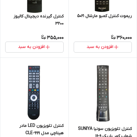
ریموت کنترل کمبو مارشال 5021
کنترل گیرنده دیجیتال کالیوز
3200
355,000
360,000
افزودن به سبد
افزودن به سبد
کنترل تلویزیون LED مادر
کنترل تلویزیون سونیا SUNIYA
هیتاچی مدل CLE-999
شهاب کمر باریک 16:9