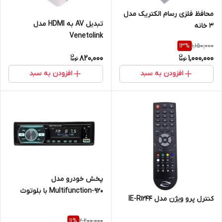
محافظ فلزی رسام الکتریک مدل
تبدیل AV به HDMI مدل
3 خانه
Venetolink
1,150,000
13
%
820,000
1,000,000
افزودن به سبد
افزودن به سبد
پخش خودرو مدل
Multifunction-920 با بلوتوث
کنترل پرو ویژن مدل IE-R1244
2,200,000
11
%