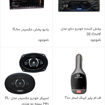
پخش کننده خودرو دنای مدل
رادیو پخش مکسیدر FL900
DE-C7021F
ناموجود
ناموجود
اف ام پلیر کینگ استار T100
اسپیکر خودرو مکسیدر مدل PL-
6920 بسته دو عددی