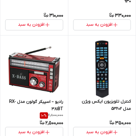
930
310,000
330,000
افزودن به سبد
افزودن به سبد
کنترل تلویزیون ایکس ویژن
رادیو – اسپیکر گولون مدل RX-
مدل 53202
381BT
2,800,000
10
%
2,500,000
350,000
افزودن به سبد
افزودن به سبد