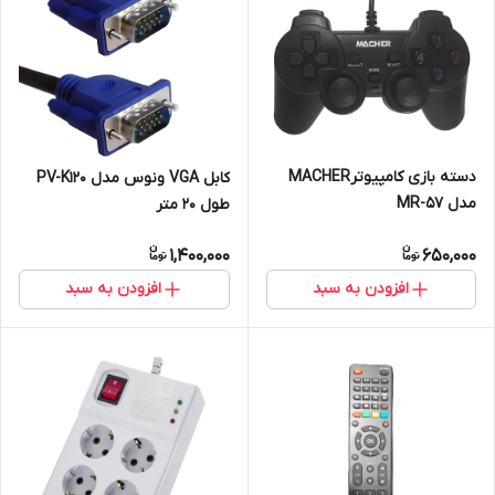
دسته بازی کامپیوترMACHER
کابل VGA ونوس مدل PV-K120
مدل MR-57
طول 20 متر
1,400,000
650,000
افزودن به سبد
افزودن به سبد