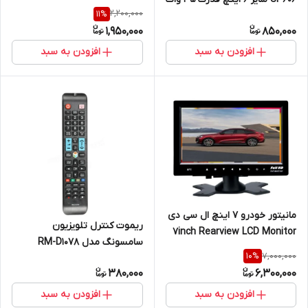
2,200,000
11
%
1,950,000
850,000
افزودن به سبد
افزودن به سبد
مانیتور خودرو 7 اینچ ال سی دی
ریموت کنترل تلویزیون
7inch Rearview LCD Monitor
سامسونگ مدل RM-D1078
7,000,000
10
%
380,000
6,300,000
افزودن به سبد
افزودن به سبد