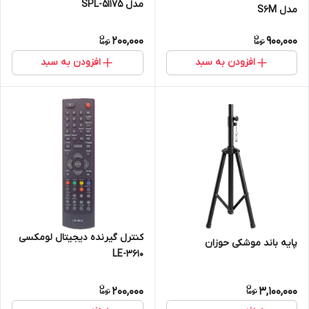
مدل SPL-51175
مدل S6M
200,000
900,000
افزودن به سبد
افزودن به سبد
کنترل گیرنده دیجیتال لومکسی
پایه باند موشکی حوزان
LE-3610
200,000
3,100,000