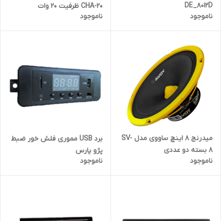
DE_8012D
CHA-20 ظرفیت ۲۰ وات
ناموجود
ناموجود
میدرنج 8 اینچ ساووی مدل SV-
برد USB مموری فلش خور ضبط
8 بسته دو عددی
پژو پارس
ناموجود
ناموجود