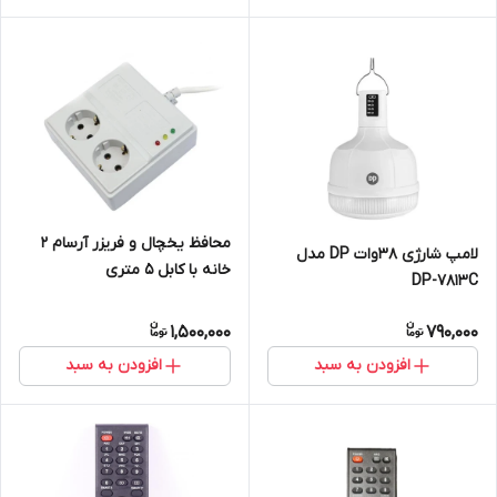
محافظ یخچال و فریزر آرسام 2
لامپ شارژی ۳۸وات DP مدل
خانه با کابل 5 متری
DP-7813C
1,500,000
790,000
افزودن به سبد
افزودن به سبد