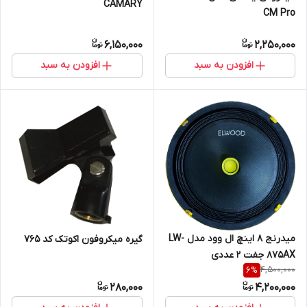
CAMARY
CM Pro
6,150,000
2,250,000
افزودن به سبد
افزودن به سبد
میدرنج ۸ اینچ ال وود مدل LW-
گیره میکروفون اکوتک کد 765
875AX جفت ۲ عددی
4,500,000
6
%
280,000
4,200,000