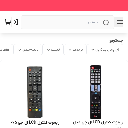
جستجو:
پربازدیدترین
برندها
قیمت
دسته‌بندی
فقط م
ریموت کنترل LCD ال جی مدل
ریموت کنترل LCD ال جی 605