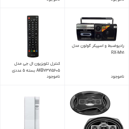
رادیوضبط و اسپیکر گولون مدل
RX-M71
کنترل تلویزیون ال جی مدل
AKB73715605 بسته 5 عددی
ناموجود
ناموجود