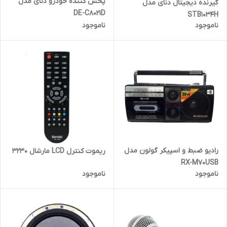
پخش کننده خودرو دنای مدل
گیرنده دیجیتال دنای مدل
DE-C8021D
STB1034H
ناموجود
ناموجود
رادیو ضبط و اسپیکر گولون مدل
ریموت کنترل LCD مارشال 3230
RX-M70USB
ناموجود
ناموجود