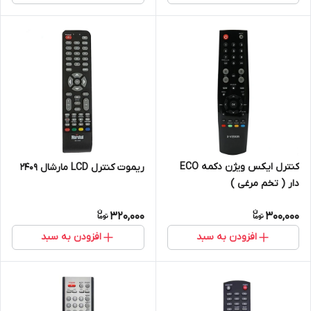
کنترل ایکس ویژن دکمه ECO
ریموت کنترل LCD مارشال 2409
دار ( تخم مرغی )
320,000
300,000
افزودن به سبد
افزودن به سبد