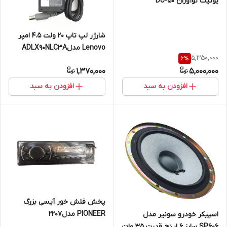
یونیت نوآوران DU-50
شارژر لپ تاپ ۲۰ ولت ۴.۵ امپر
Lenovo مدلADLX90NLC3A
5,350,000
6
%
1,370,000
5,000,000
افزودن به سبد
افزودن به سبد
پخش فلش خور آیسی بزرگ
PIONEER مدل۲۲۰۷
اسپیکر خودرو سونیر مدل
SP606 سایز ۶ اینچ قدرت ۳۵ وات