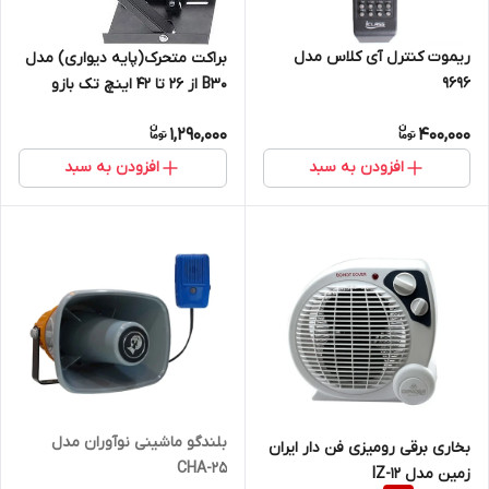
ریموت کنترل آی کلاس مدل
براکت متحرک(پایه دیواری) مدل
۹۶۹۶
B30 از ۲۶ تا ۴۲ اینچ تک بازو
1,290,000
400,000
افزودن به سبد
افزودن به سبد
بلندگو ماشینی نوآوران مدل
بخاری برقی رومیزی فن دار ایران
CHA-25
زمین مدل IZ-12