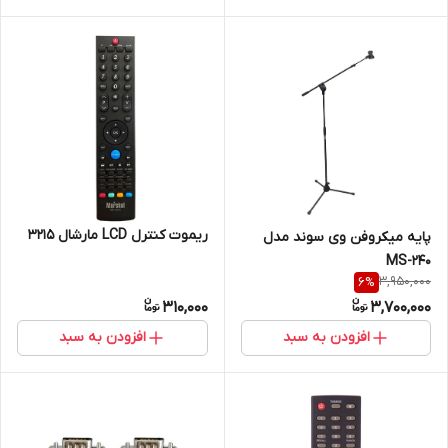
ریموت کنترل LCD مارشال 3215
پایه میکروفن وی سوند مدل
MS-240
3,950,000
6
%
310,000
3,700,000
افزودن به سبد
افزودن به سبد