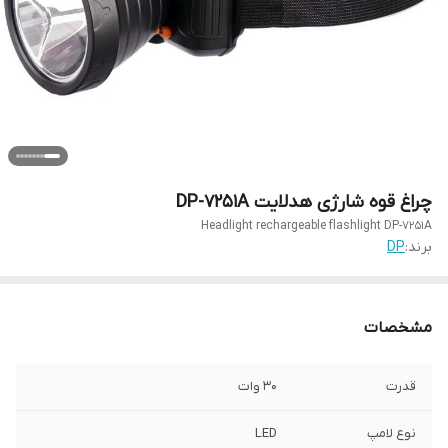
چراغ قوه شارژی هدلایت DP-7251A
Headlight rechargeable flashlight DP-7251A
برند:
DP
مشخصات
قدرت
30 وات
نوع لامپ
LED