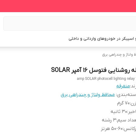
و اسپیکر در خودروهای وارداتی و داخلی
 ولتاژ و چندراهی برق
ه روشنایی فتوسل 16 آمپر SOLAR
16 a
ند:
متفرقه
ته‌بندی
:
محافظ ولتاژ و چندراهی برق
زن
:
70 گرم
خیر
:
30 ثانیه
داد سیم
:
3 رشته
رکانس
:
50-60 هرتز