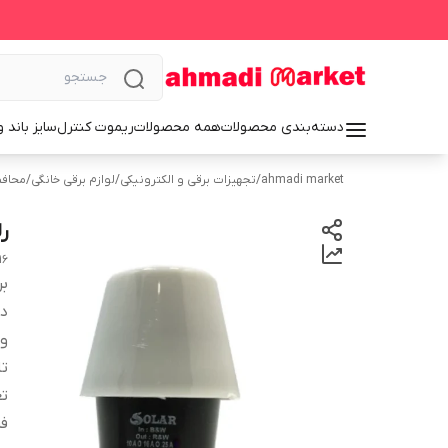
دسته‌بندی محصولات
همه محصولات
ریموت کنترل
سایز باند 
ahmadi market
/
تجهیزات برقی و الکترونیکی
/
لوازم برقی خانگی
/
محافظ
رل
mp SOLAR photocell lighting relay
بر
دس
و
تا
تع
ف