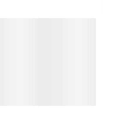
امنیت بیشتر:
با روشن شدن خودکار چراغ‌ها در
آسانی نصب:
نصب این رله خیلی ساده است و 
مقاوم در برابر شرایط آب و هوایی:
این رله در ب
lay
ویژگی‌های کلیدی
جریان بالا:
توانایی کنترل بارهایی تا 16 آمپر رو داره.
نصب آسان:
با استفاده از پیچ و رول پلاک و
تنظیم حساسیت نور:
می‌تونی حساسیت نور رو