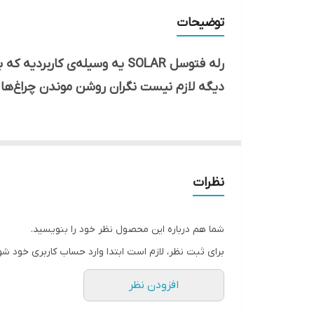
فرکانس
توضیحات
دمای کارکرد
رله فتوسل SOLAR یه وسیله‌ی
ولتاژ تغذیه
دیگه لازم نیست نگران روشن موندن چراغ‌ها
حداکثر جریان عبوری
چطور کار می‌کنه؟
شدت نور
این رله یه حسگر نور داره که شدت نور محیط رو ان
لوازم همراه
وقتی هوا روشن بشه، چراغ‌ها رو خاموش می‌کنه.
نظرات
موارد استفاده
چرا SOLAR؟
شما هم درباره این محصول نظر خود را بنویسید.
صرفه جویی در مصرف برق:
با روشن کردن خودک
برای ثبت نظر، لازم است ابتدا وارد حساب کاربری خود شو
افزایش عمر لامپ‌ها:
روشن و خاموش شدن مداوم
افزودن نظر
لامپ‌ها، عمرشون رو افزایش میده.