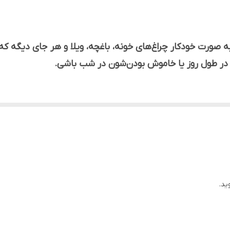
50-60 هرتز
20- تا 65+
 کاربردیه که به صورت خودکار چراغ‌های خونه، باغچه، ویلا و هر جای 
180-250 AC
 در طول روز یا خاموش بودن‌شون در شب باشی.
16 آمپر
روشن (غروب) = 12 لوکس | خاموش (طلوع) = 40 لوکس
دازه می‌گیره. وقتی هوا تاریک بشه و نور محیط به حد مشخصی برسه، ر
پیچ و رول پلاک - بست فلزی 90 درجه - دفترچه راهنما - پلاستیک تست
قابل استفاده برای هوشمند سازی چراغ نمای ساختمان، باغ ها، حیاط 
ار چراغ‌ها در شب و خاموش کردنشون در روز، مصرف برق رو به شدت 
ید.
 لامپ‌ها به دلیل نوسانات برق یا فراموشی، باعث کاهش عمرشون 