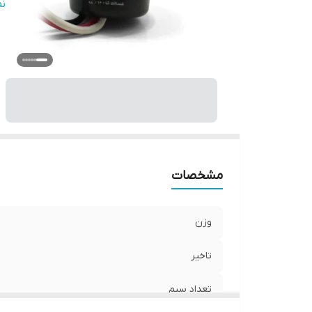
دم
ن
ول
حد
ش
لو
هم
مو
اس
مشخصات
وزن
تاخیر
تعداد سیم