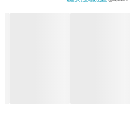
تلفن دکو مدل 839CID یک تلفن خانگی است که با طراحی مدرن و
امکانات کاربردی می باشد. از جمله این امکانات می توان به صفحه
نمایشگر بزرگ و خوانا و دارای وضوح بالا، امکان مشاهده شماره تماس
قبل از پاسخگویی، امکان تنظیم موزیک پشت خطی، قابلیت ذخیره
شماره تماس، امکان انتخاب زنگ تلفن و سطح صدا، نمایش شماره تلفن
های جدید دریافتی، کیفیت صدای عالی هنگام صحبت، قابلیت اتصال
آسان به خط تلفن و طراحی ارگونومیک اشاره کرد.