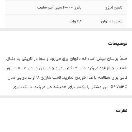
تامین انرژی
باتری - 4000 میلی آمپر ساعت
محدوده توان
38 وات
ولتاژ ورودی
5 ولت (شارژ شدن)
توضیحات
کلید فیزیکی
جهت خاموش و روشن کردن و تغییر حالات
نوردهی
حتماً برایتان پیش آمده که ناگهان برق می‌رود و شما در تاریکی به دنبال
شمع یا چراغ قوه می‌گردید؛ یا هنگام سفر و چادر زدن در دل طبیعت، نور
آویز
دارد
کافی برای مطالعه یا غذا خوردن ندارید. لامپ شارژی ۳۸وات دی‌پی مدل
رنگ نور
مهتابی
DP-7813C این مشکل را یک‌بار برای همیشه حل می‌کند. با یک باتری
پرقدرت ۴۰۰۰ میلی‌آمپرساعتی، این لامپ استوانه‌ایِ خوش‌دست، تا
۱۲
مدت زمان شارژدهی
حدود 3.5 ساعت در حالت نوردهی زیاد | حدود
4.5 ساعت در حالت نوردهی متوسط | حدود 12
ساعت
در حالت کم‌نور، حدود ۴.۵ ساعت در حالت متوسط و حدود ۳.۵
ساعت در حالت نوردهی کم
نظرات
ساعت در حالت پرنور، شما را روشنایی می‌بخشد. یعنی دیگر نگران اتمام
اقلام همراه
کابل شارژ میکرو یو اس بی
شارژ در میانه یک شب کاری یا بازی با بچه‌ها نیستید.