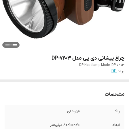
چراغ پیشانی دی پی مدل DP-7203
DP Headlamp Model DP-7203
برند:
DP
مشخصات
رنگ
قهوه ای
ابعاد
70×100×80 میلی‌متر