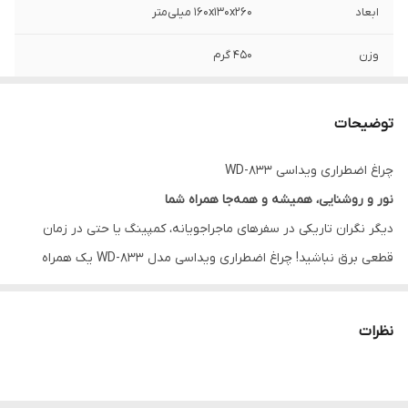
ابعاد
۱۶۰x۱۳۰x۲۶۰ میلی‌متر
وزن
۴۵۰ گرم
باتری
داخلی Lead Acid قابل شارژ
توضیحات
نحوه حمل
دستی - دارای دستگیره جهت حمل
چراغ اضطراری ویداسی WD-833
قابلیت‌های
مقاوم در برابر آب
نور و روشنایی، همیشه و همه‌جا همراه شما
مقاومتی
دیگر نگران تاریکی در سفرهای ماجراجویانه، کمپینگ یا حتی در زمان
رنگ نور
مهتابی
قطعی برق نباشید! چراغ اضطراری ویداسی مدل WD-833 یک همراه
همه‌فن‌حریف است که به بهترین شکل ممکن، نیاز شما به روشنایی را
جنس
پلاستیک فشرده ABS
برطرف می‌کند. این فانوس شارژی با طراحی هوشمندانه و وزن سبک ۴۵۰
نظرات
تعداد لامپ
۱ عدد SMD با توان ۱۵W
گرمی، به راحتی قابل حمل است و با قلاب مخصوصی که دارد، به سادگی
می‌توانید آن را داخل چادر آویزان کنید تا نوری یکنواخت و وسیع، شبیه
سایر توضیحات
- امکان افزایش و کاهش شدت نور -
چشمک‌زن
به یک لامپ خانگی، تمام فضا را روشن کند. برخلاف چراغ‌قوه‌های معمولی