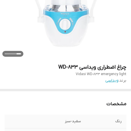
چراغ اضطراری ویداسی WD-833
Vidasi WD-833 emergency light
برند:
ویداسی
مشخصات
رنگ
سفید-سبز