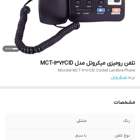
تلفن رومیزی میکروتل مدل MCT-1372CID
Microtel MCT-1372CID Corded Landline Phone
برند:
میکروتل
مشخصات
رنگ
مشکی
نوع تلفن
با سیم