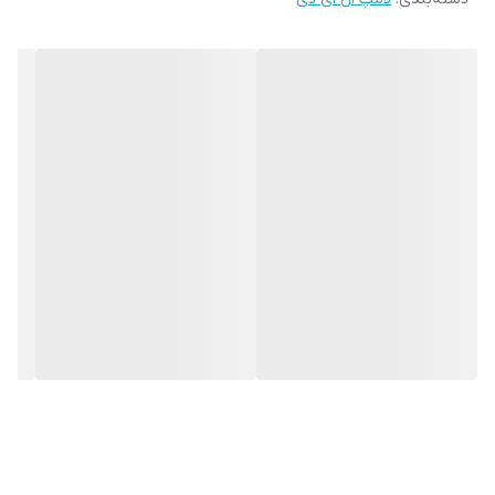
عمر مفید ۱۵۰۰۰ ساعته‌ این لامپ‌ها یعنی تا مدت‌ها نیازی به تعویض
نداری و می‌تونی با خیال راحت ازشون استفاده کنی. علاوه بر این، چون
بدون مواد مضری مثل سرب و جیوه ساخته شدن، دوستدار محیط‌
زیستن و با خیال راحت میشه تو خونه یا محل کار ازشون استفاده کرد.