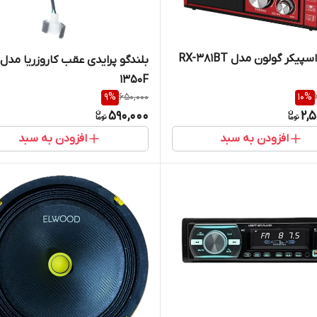
سپیکر گولون مدل RX-381BT
ب
1350F
9
%
650,000
10
%
590,000
2,
افزودن به سبد
افزودن به سبد