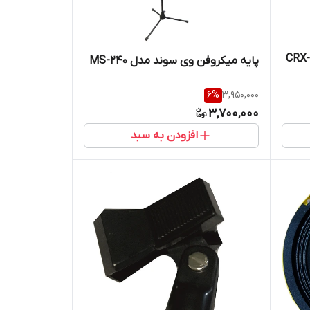
لندگو پرایدی عقب کاروزریا مدلCRX-
پایه میکروفن وی سوند مدل MS-240
6
%
3,950,000
3,700,000
افزودن به سبد