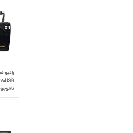
انرژی
ای سینگ
ایکس پی-پروداکت
باخ الکترونیک
برین صوت
بیکارو
70USB
ناموجود
پارتی ساند
پارتی سوند
پاناتک
پایونیر