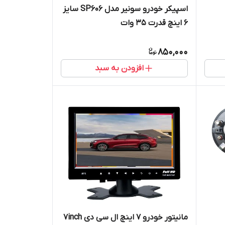
اسپیکر خودرو سونیر مدل SP606 سایز
۶ اینچ قدرت ۳۵ وات
850,000
افزودن به سبد
مانیتور خودرو 7 اینچ ال سی دی 7inch