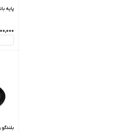
MERCI
پایه با
miscellaneous
100,000
Nandel
NDR
NNS
PERSIAN
peuxing
PV
Q.S
raiseng