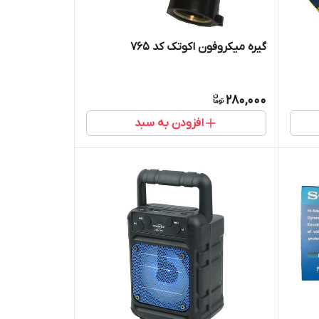
گیره میکروفون اکوتک کد 765
280,000
افزودن به سبد