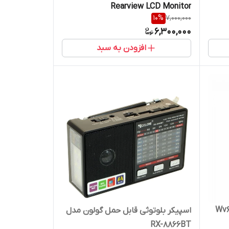
Rearview LCD Monitor
10
%
7,000,000
6,300,000
افزودن به سبد
اسپیکر بلوتوثی قابل حمل گولون مدل
RX-8866BT