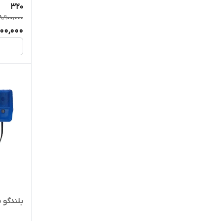
320
8,900,000
Sing-e
200,000
Sony
SONY
SUPRA
TSCO
TURBO
VOLGA
Vortex
بلندگو ما
WSTER