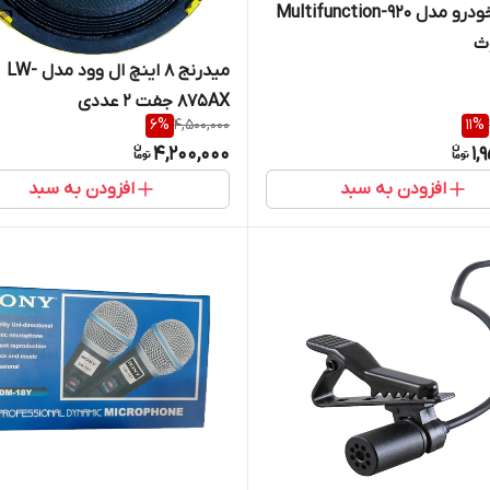
پخش خودرو مدل Multifunction-920
وث
میدرنج ۸ اینچ ال وود مدل LW-
875AX جفت ۲ عددی
6
%
4,500,000
11
%
4,200,000
1,
افزودن به سبد
افزودن به سبد