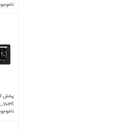
ناموجود
XP
ZQS
آرسیما
آلفاسونیک
آمل
آهوجا
استیل
پخش کن
_7012F
اکوتک
ناموجود
ال وود