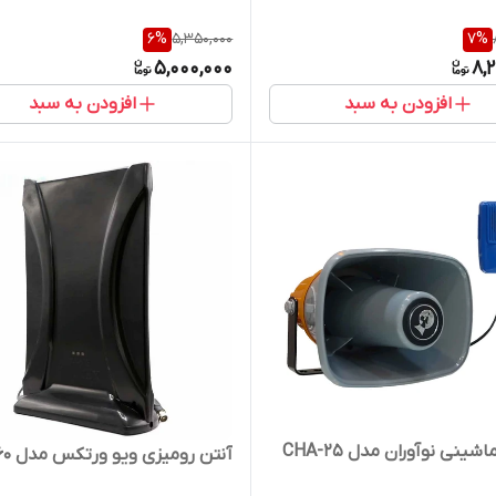
6
%
5,350,000
7
%
5,000,000
8,
افزودن به سبد
افزودن به سبد
شینی نوآوران مدل CHA-25
آنتن رومیزی ویو ورتکس مدل Wv60