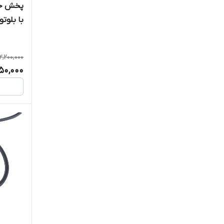
با بلوت
GTR
GTS
2,200,000
hyper
950,000
JASCO
J.T.R
JTR
kemai
KICKER
KING STAR