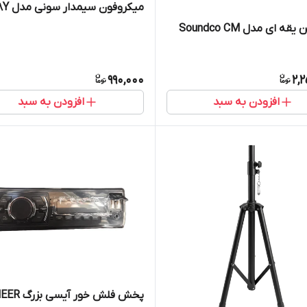
میکروفون سیمدار سونی مدل DM-18Y
میکروفن یقه ای مدل Soundco CM
990,000
2,
افزودن به سبد
افزودن به سبد
پخش فلش خور آ