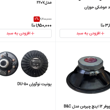
مدل۲۲۰۷
ند موشکی حوزان
11
%
2,200,000
1,950,000
3,
افزودن به سبد
افزودن به سبد
یونیت نوآوران DU-50
بلندگو ووفر ۱۲ اینچ چیرمن مدل B&C