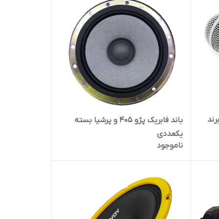
ون های کپی مدل sm58 برند
باند فابریک پژو 405 و پرشیا بسته
یکعددی
ناموجود