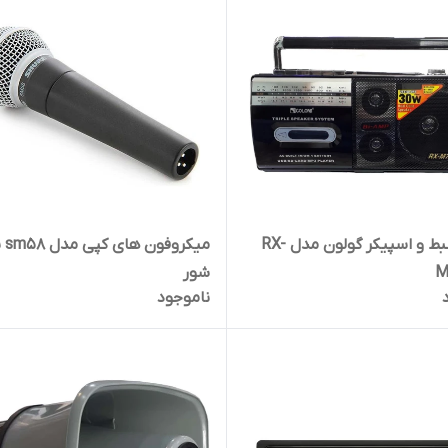
رادیو ضبط و اسپیکر گولون مدل RX-
میکروف
M
شور
ناموجود