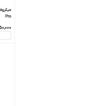
KTF
Pro
kts
250,000
KTS
KTX
LIZARD
MACHER
MAX
MB
meier