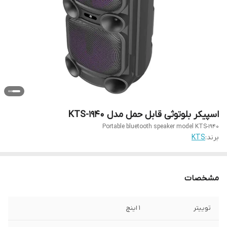
اسپیکر بلوتوثی قابل حمل مدل KTS-1940
Portable bluetooth speaker model KTS-1940
برند:
KTS
مشخصات
توییتر
1 اینچ