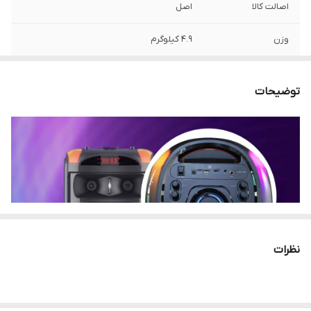
اصالت کالا
اصل
وزن
4.9 کیلوگرم
وضعیت محصول
نو
توضیحات
توان خروجی
60 وات
ساب ووفر
دبل 8 اینچ
منبع انرژی
شارژر و باتری
ابعاد
29*29*76 سانتی متر
پخش موزیک
2 الی 4 ساعت
نظرات
فضای پوشش دهی
100 تا 200 متر
قابلیت پشتیبانی از
32 گیگابایت