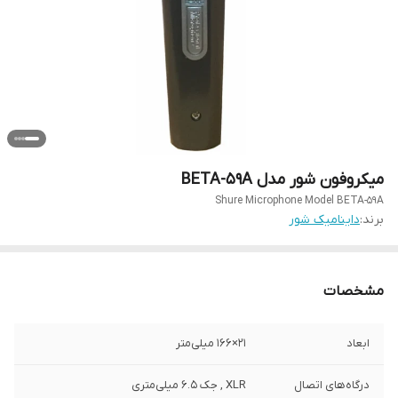
میکروفون شور مدل BETA-59A
Shure Microphone Model BETA-59A
برند:
داینامیک شور
مشخصات
ابعاد
21×166 میلی‌متر
درگاه‌های اتصال
XLR , جک 6.5 میلی‌متری