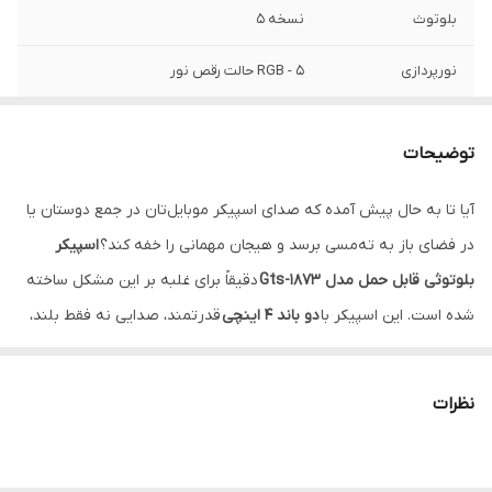
بلوتوث
نسخه 5
نورپردازی
RGB - 5 حالت رقص نور
پشتیبانی از کارت
Micro SD - USB تا 32 گیگابایت
حافظه
توضیحات
رابط
جک 3.5 میلی‌ متری صدا
آیا تا به حال پیش آمده که صدای اسپیکر موبایل‌تان در جمع دوستان یا
در فضای باز به ته‌مسی برسد و هیجان مهمانی را خفه کند؟
اسپیکر
تامین انرژی
باتری
بلوتوثی قابل حمل مدل Gts-1873
دقیقاً برای غلبه بر این مشکل ساخته
برد اتصال بلوتوث
تا 10 متر
شده است. این اسپیکر با
دو باند ۴ اینچی
قدرتمند، صدایی نه فقط بلند،
بلکه شفاف و با
بیس عمیق
تحویلتان می‌دهد که انگار یک ساندسیستم
ابعاد
16×31×13 سانتی متر
حرفه‌ای در کوله‌پشتی شما جا خوش کرده است. حالا چه در کنار استخر
نظرات
باشید، چه در یک پیک‌نیک عصرگاهی، خیالتان از بابت پخش صدای
فراگیر و پرانرژی راحت است.
ویژگی‌ای که Gts-1873 را از یک اسپیکر معمولی به
ستاره مهمانی‌های