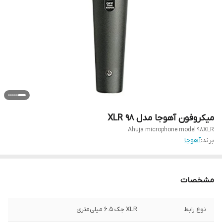
میکروفون آهوجا مدل 98 XLR
Ahuja microphone model 98XLR
برند:
آهوجا
مشخصات
نوع رابط
XLR جک ۶.۵ میلی‌متری