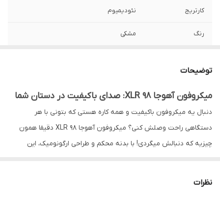
کارتریج
نئودیمیوم
رنگ
مشکی
الگوی قطبی
یک طرفه - super cardioid
توضیحات
امپدانس
600 اهم
میکروفون آهوجا 98 XLR: صدای باکیفیت در دستان شما
ابعاد
23.5 x 11.8 x 15.7 سانتی‌متر
دنبال یه میکروفون باکیفیت و همه کاره هستی که بتونی با هر
منبع انرژی
جک ۳.۵میلی‌متری
دستگاهی راحت وصلش کنی؟ میکروفون آهوجا 98 XLR دقیقا همون
چیزیه که دنبالش میگردی! با بدنه محکم و طراحی ارگونومیک، این
پاسخ فرکانس
۵۰~۲۰۰۰۰
میکروفون نه تنها ظاهری جذاب داره، بلکه صدات رو با وضوح بالا ضبط
اقلام همراه
کابل میکروفن xlr به trs کیف چرمی زیپ دار
میکنه.
نظرات
کاغذ اطلاعات فنی
این میکروفون همه چی تمامه! از ضبط پادکست و ویدئو گرفته تا
جنس
بدنه میکروفن از جنس ABS فشرده
مصاحبه، همه جا به دردت میخوره. با کابل XLR و جک 6.5