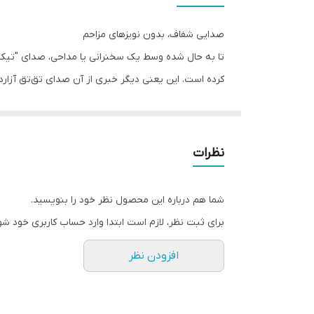
حساسیت
صدایی شفاف، بدون نویزهای مزاحم
جنس بدنه
تا به حال شده وسط یک سخنرانی یا مداحی، صدای "تیک"
کرده است. این یعنی دیگر خبری از آن صدای تق‌تق آزار
امپدانس میکروفن
بودن را در همان برخورد اول به شما منتقل می‌کند.
وزن محصول
طراحی ارگونومیک؛ با دست‌هایتان مهربان است
ابعاد محصول
نظرات
دست بنشیند (خوش‌دست بودن واقعی!). رنگ خاکستری مت
رنگ محصول
بماند.
شما هم درباره این محصول نظر خود را بنویسید.
یک پکیج کامل؛ آماده برای اجرا
اقلام همراه محصول
برای ثبت نظر، لازم است ابتدا وارد حساب کاربری خود شو
وقتی این محصول را از
احمدی مارکت
تهیه می‌کنید، خیال
درگاه خروجی
افزودن نظر
XLR)
قرار دارد که برای اتصال به انواع میکسر و اکو 
نداشته باشد.
مناسب برای
چرا GM1550 را انتخاب کنیم؟