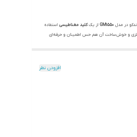
ندکو در مدل
GM1550
از یک
کلید مغناطیسی
استفاده
ه فلزی و خوش‌ساخت آن هم حس اطمینان و حرفه‌ای
یکی از دردهای مشترک مداحان و خوانندگان، خستگی دست در استفاده‌های طولانی‌مدت است. ساندکو با طراحی هوشمندانه و وزن استاندارد ۳۱۶ گرمی، کاری کرده که این میکروفون به خوبی در
افزودن نظر
 باشد، بلکه در برابر خط و خش و عرق دست هم مقاوم
بر خود میکروفون، یک
کابل ۵ متری باکیفیت (XLR به
به عنوان هدیه در کنار آن است تا پکیج شما چیزی کم