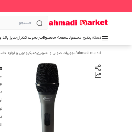
دسته‌بندی محصولات
همه محصولات
ریموت کنترل
سایز باند 
ahmadi market
/
تجهیزات صوتی و تصویری
/
میکروفون و لوازم جانب
می
50
بر
دس
نو
نو
دا
ال