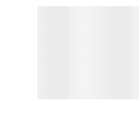
داهای محیطی و جیغِ باند (فیدبک) را به حداقل می‌رساند. چه برای
و باکیفیت است.
اگر به دنبال صدایی گرم‌تر برای اجراهای خیلی بزرگ هستید، نگاهی به برادران بزرگتر این مدل یعنی GM1750 و GM1950 هم بیندازید، اما برای مصارف عمومی و روزمره،