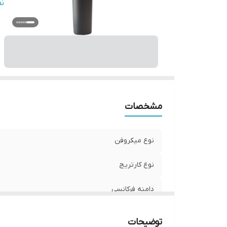
ح
ن
ج
ا
و
ا
ر
اق
در
مشخصات
من
نوع میکروفن
نوع کارتریج
دامنه فرکانسی
الگوی قطبی میکروفن
توضیحات