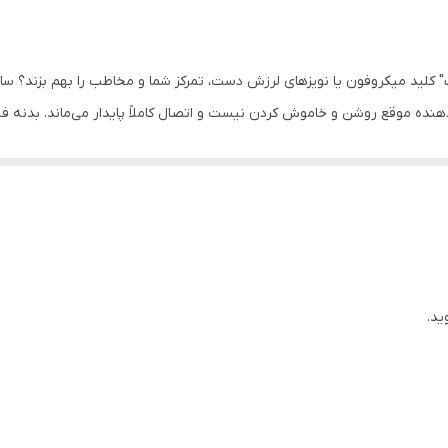
-53 دسی بل
فلزی
 کلید میکروفون یا نویزهای لرزش دست، تمرکز شما و مخاطب را بهم بزند؟ سا
دهنده موقع روشن و خاموش کردن نیست و اتصال کاملاً پایدار می‌ماند. بدن
600 اهم
316 گرم
195*52*52 میلی متر
الیک آن هم به روش الکترواستاتیک کار شده تا نه تنها ظاهر لوکسی داشته
خاکستری متالیک
کیف چرمی, گیره میکروفن, کابل XLR به XLR به طول 5 متر
ید.
تان راحت است که بلافاصله می‌توانید از آن استفاده کنید. داخل جعبه، علاوه 
XLR
همراه عالی است. همچنین یک کیف چرمی برای محافظت و یک گیره میکروفون هم 
سخنرانی مداحی و خوانندگی