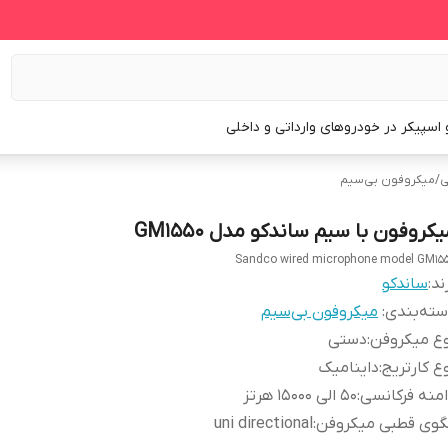
و اسپیکر در خودروهای وارداتی و داخلی
ی
/
میکروفون بی‌سیم
کروفون با سیم ساندکو مدل GM1550
Sandco wired microphone model GM15
ند:
ساندکو
ته‌بندی
:
میکروفون بی‌سیم
ع میکروفن
:
دستی
ع کارتریج
:
داینامیک
منه فرکانسی
:
50 الی 15000 هرتز
گوی قطبی میکروفن
:
uni directional