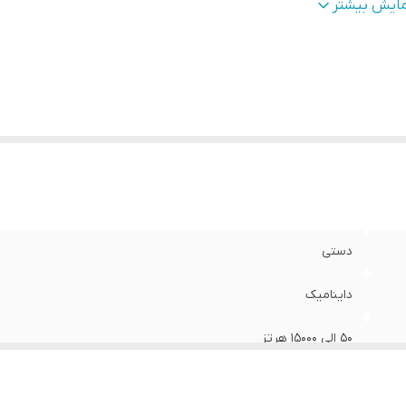
ساسیت
:
-53 دسی بل
مایش بیشتر
نس بدنه
:
فلزی
مپدانس میکروفن
:
600 اهم
زن محصول
:
316 گرم
بعاد محصول
:
195*52*52 میلی متر
نگ محصول
:
خاکستری متالیک
لام همراه محصول
:
کیف چرمی, گیره میکروفن, کابل XLR به XLR به طول 5 متر
گاه خروجی
:
XLR
اسب برای
:
سخنرانی مداحی و خوانندگی
دستی
داینامیک
50 الی 15000 هرتز
uni directional