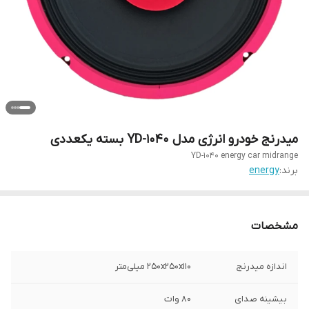
میدرنج خودرو انرژی مدل YD-1040 بسته یکعددی
YD-1040 energy car midrange
برند:
energy
مشخصات
اندازه میدرنج
۲۵۰x۲۵۰x110 میلی‌متر
بیشینه صدای
۸۰ وات