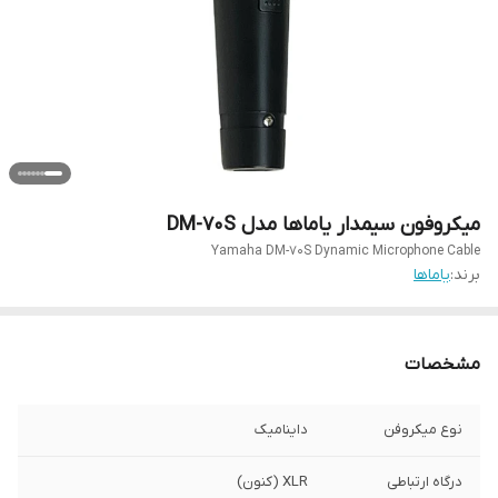
میکروفون سیمدار یاماها مدل DM-70S
Yamaha DM-70S Dynamic Microphone Cable
برند:
یاماها
مشخصات
نوع میکروفن
داینامیک
درگاه ارتباطی
XLR (کنون)