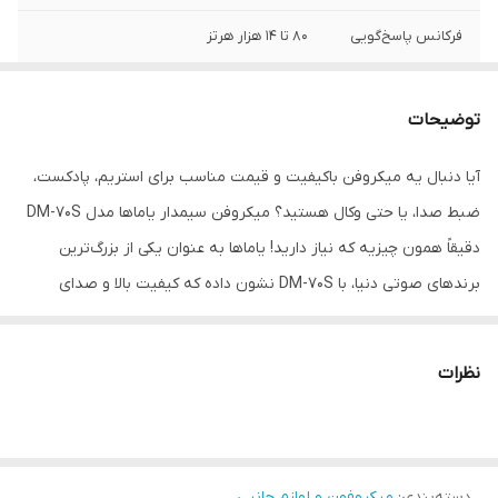
فرکانس پاسخ‌گویی
80 تا 14 هزار هرتز
الگوی گیرایی
کاردیود
توضیحات
حساسیت
52 دسی بل
آیا دنبال یه میکروفن باکیفیت و قیمت مناسب برای استریم، پادکست،
وزن
255 گرم
ضبط صدا، یا حتی وکال هستید؟ میکروفن سیمدار یاماها مدل DM-70S
اقلام همراه
کابل میکروفن
دقیقاً همون چیزیه که نیاز دارید! یاماها به عنوان یکی از بزرگ‌ترین
برندهای صوتی دنیا، با DM-70S نشون داده که کیفیت بالا و صدای
حرفه‌ای، لزوماً به خرج زیاد نیاز نداره.
این میکروفن داینامیک با الگوی کاردیود، صدای شما رو با وضوح و دقت
نظرات
فوق‌العاده ضبط می‌کنه و صداهای مزاحم محیط رو به خوبی حذف
می‌کنه. حساسیت ۵۲ دسی بلش هم باعث می‌شه جزئیات صدای شما رو
به طور کامل ثبت کنه. فرکانس پاسخ‌گویی ۸۰ تا ۱۴ هزار هرتز، صدای شما
دسته‌بندی
:
میکروفون و لوازم جانبی
رو در محدوده شنوایی انسان کاملاً پوشش می‌ده، طوری که هیچ‌کدوم از