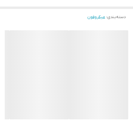
درگاه‌های اتصال
جک ۳.۵ میلی‌متری جک ۶.۵ میلی‌متری
دسته‌بندی
:
میکروفون
قابل اتصال به
موبایل هوشمند، دوربین DSLR، کامپیوتر، لپ
تاپ، اسپیکر پرتابل، اکو آمپلی فایر و میکسر
صوتی
اقلام همراه
کیف میکروفن چرمی، باتری، فیش تبدیل جک
۳.۵ به ۶.۳۵ میلی متری و دفترچه اطلاعات فنی
و راهنما
میکروفون یقه ای Soundco CM Pro پرفروش ترین محصول شرکت
معتبر ساندکو می باشد. فرقی نمی کند این میکروفون را به چه دستگاهی
وصل کنید، گوشی هوشمند، تلفن همراه، دوربین DSLR، کامپیوتر یا لپ
تاپ، بلندگوی قابل حمل، تقویت کننده اکو یا میکسر صدا، ما تضمین می
کنیم که این محصول حرفه ای قابلیت اتصال به همه پورت های ورودی
میکروفون استفاده از این میکروفون برای اجرای زنده و آموزش مجازی،
ساخت کلیپ های تبلیغاتی و پخش زنده اینستاگرام، پخش پادکست و