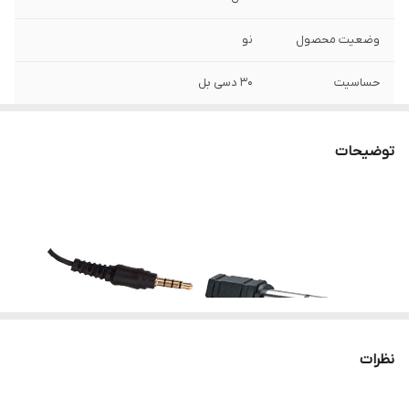
وضعیت محصول
نو
حساسیت
۳۰ دسی بل
سایز دیافراگم
۰.۲۵ اینچ
توضیحات
ابعاد
۱۳۰x۹۰x۴۰ میلی‌متر
امپدانس خروجی
۱۰۰۰ اهم
الگوی قطبی
omni-directional
منبع انرژی
باتری جک ۳.۵ میلی‌متری
فرکانس پاسخ‌گویی
۶۵ الی ۱۸ کیلو هرتز
نظرات
ویژگی‌های
فیلتر نرم کنندگی صدا
میکروفون حرفه‌ای