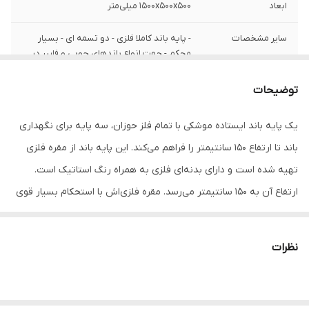
ابعاد
۱۵۰۰x۵۰۰x۵۰۰ میلی‌متر
سایر مشخصات
- پایه باند کاملا فلزی - دو تسمه ای - بسیار
محکم - جهت انواع باندهای چوبی و فایبر در
هر سایزی - تحمل باندهای سنگین - بست های
درجه۱ - قابلیت تنظیم ارتفاع
توضیحات
کفی باند
ندارد
یک پایه باند ایستاده موشکی با تمام فلز حوزان، سه پایه برای نگهداری
باند تا ارتفاع 150 سانتیمتر را فراهم می‌کند. این پایه باند از مقره فلزی
تهیه شده است و دارای بدنه‌ای فلزی به همراه رنگ استاتیک است.
ارتفاع آن به 150 سانتیمتر می‌رسد. مقره فلزی‌اش با استحکام بسیار قوی
و ایستایی بالا، ضعف مقره‌های پلاستیکی را ندارد. تسمه‌های دوبل شده
در سه پایه آن تقویت شده و با نمونه‌های خارجی برابری دارد. قابلیت
نظرات
حمل آسان و وزن سبکی دارد. همچنین دارای رنگ استاتیک بوده و امکان
تنظیم ارتفاع را داراست. 🚀🔩🛠