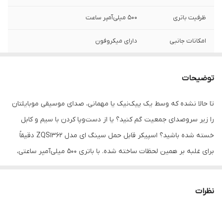
ظرفیت باتری
500 میلی‌آمپر ساعت
امکانات جانبی
دارای میکروفون
طراحی
بدنه مقاوم و قابل حمل، مناسب برای استفاده
در سفر و مهمانی‌ها
توضیحات
توان خروجی بلندگو
5 وات
تا حالا نشده که وسط یک پیک‌نیک یا مهمانی، صدای موسیقی موبایلتان
را زیر سروصدای جمعیت گم کنید؟ یا از دست‌وپا کردن با سیم و کابل
نوع اتصال
بلوتوث، شیار کارت حافظه (حداکثر ۳۲
گیگابایت)، پورت USB
خسته شده باشید؟ اسپیکر قابل حمل سینگ ای مدل ZQS1362 دقیقاً
برای غلبه بر همین لحظات ساخته شده. با باتری ۵۰۰ میلی‌آمپر ساعتی،
ویژگی‌های اضافی
• فناوری TWS برای اتصال همزمان چند اسپیکر
- • رقص نور LED - دارای دسته
شما را برای چند ساعت پخش بی‌وقفه همراهی می‌کند؛ آن هم با توان ۵
وات که صدایی شفاف و گرم را در فضای باز یا اتاق نشیمن شما پخش
شارژر
تایپ C
نظرات
می‌کند. دسته تعبیه‌شده روی بدنه و وزن سبک آن یعنی دیگر نگران
رادیو
قابلیت دریافت موج FM رادیو
حمل و نقل نیستید – یک قلاب به مچ یا کیف، و سفر به هر جایی که