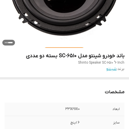
باند خودرو شینتو مدل SC-6510 بسته دو عددی
Shinto Speaker SC-6510 "6 Inch
برند:
شینتو
مشخصات
ابعاد
33X19X10
سایز
6 اینچ