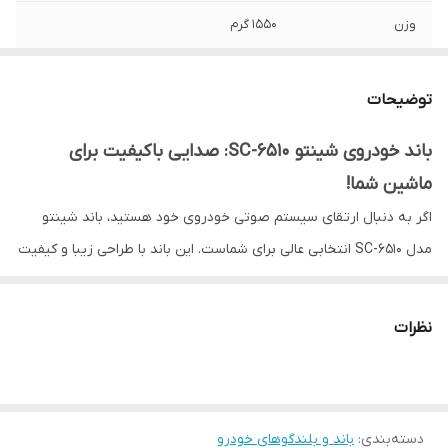
وزن
1550 گرم
جنس بسکت
آهن
توضیحات
امپدانس
4 اهم
باند خودروی شینتو SC-6510: صدایی باکیفیت برای
حداکثر توان خروجی
125W
ماشین شما!
توان خروجی RMS
25W
اگر به دنبال ارتقای سیستم صوتی خودروی خود هستید، باند شینتو
مدل SC-6510 انتخابی عالی برای شماست. این باند با طراحی زیبا و کیفیت
روکش باند
ندارد
ساخت بالا، صدایی قدرتمند و شفاف را در فضای داخلی خودرو شما پخش
جنس مگنت
فریت
می‌کند.
نظرات
دسته‌بندی
:
باند و بلندگوهای خودرو