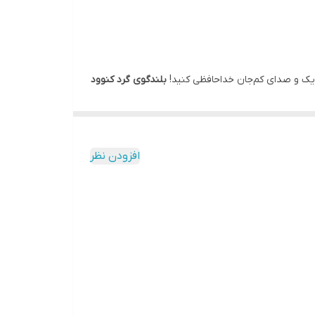
ریک و صدای کم‌جان خداحافظی کنید!
بلندگوی گرد کنوود
ه کرده است. مزیت اصلی این مدل،
بالانس کردن صدا
 لازم نیست نگران
صدای عقب یا جلوی نامتعادل
باشید؛
افزودن نظر
ی متوسط و صدای بلند برمی‌آید. وقتی می‌گوییم "صدا
 و سازهای فرکانس بالا) با
وضوح و شفافیت