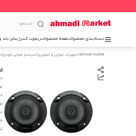
دسته‌بندی محصولات
همه محصولات
ریموت کنترل
سایز باند 
ahmadi market
/
تجهیزات صوتی و تصویری
/
سیستم‌ صوتی خودرو
/
ب
اس
66
بر
دس
نو
تع
حد
تو