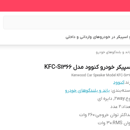
و اسپیکر در خودروهای وارداتی و داخلی
اند و بلندگوهای خودرو
پیکر خودرو کنوود مدل KFC-S1366
Kenwood Car Speaker Model KFC-S13
ند:
کنوود
ته‌بندی
:
باند و بلندگوهای خودرو
ع
:
2way, دایره ای
داد
:
2 عدد
اکثر توان خروجی
:
260 وات
ان RMS
:
30 وات