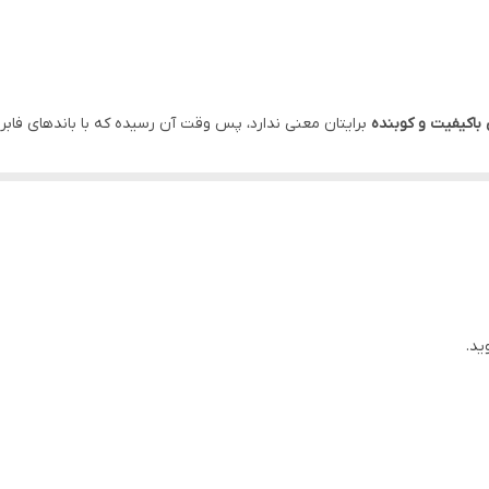
43 میلی متر
114 میلی متر
باکیفیت و کوبنده
برایتان معنی ندارد، پس وقت آن رسیده که با باندهای فاب
4 اهم
تی خودروی شما برای جان گرفتن به آن نیاز دارد.
89 دسی بل
است که مهندسی صدا را در یک پکیج خوش‌قیمت خلاص
ربزه‌ای عقب) یا جایگزینی عالی برای باندهای فابریک است. به زبان ساده، دیگر
22000HZ تا 45HZ
پر از موسیقی می‌کند.
فلز
پیچ مخصوص, دفترچه راهنما, سوکت
ید.
5 اینچ
روجی
260 وات
و توان واقعی
RMS 30 وات
، این بلندگو به راحتی از پس بیس‌ها
 تجربه می‌کنید!
اخلی است؛ این ویژگی کلیدی باعث می‌شود که صداهای زیر (مانند صدای خواننده