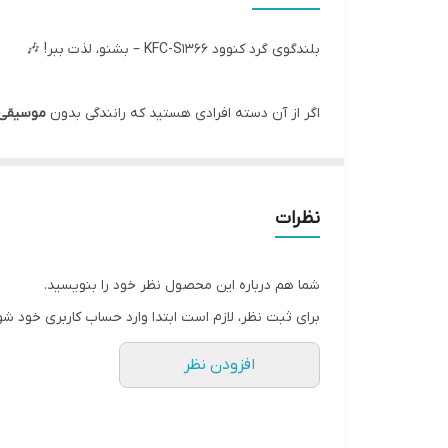
ارتفاع نصب
بلندگوی گرد کنوود KFC-S1366 – بشنو، لذت ببر! 🎶
عمق نصب
اگر از آن دسته افرادی هستید که رانندگی بدون
موسیقی 
مقاومت
مدل KFC-S1366
دقیقاً همان قطعه‌ای است که سیستم صو
حساسیت
این بلندگو یک محصول
2-Way
(دو مسیره) و
دایره‌ای 5 اینچی (13 سانتی‌متری)
در کنار سیستم‌های قوی‌تر (مانند ساب‌ووفر یا باندهای خ
بازه فرکانس
نظرات
این باند با قدرت و وضوح صدای خود، کل کابین خودرو را 
جنس بسکت
شما هم درباره این محصول نظر خود را بنویسید.
چرا KFC-S1366 صدای شما را دگرگون می‌کند؟
اقلام همراه
برای ثبت نظر، لازم است ابتدا وارد حساب کاربری خود شو
سایز بلندگو
افزودن نظر
قدرت بی‌نظیر در یک سایز فابریک:
با توان حداکثر خ
کوبنده است"، یعنی حس واقعی آهنگ را در ماشینتان
کیفیت و وضوح صدا با توییتر:
این باند دارای
تیوتر
د