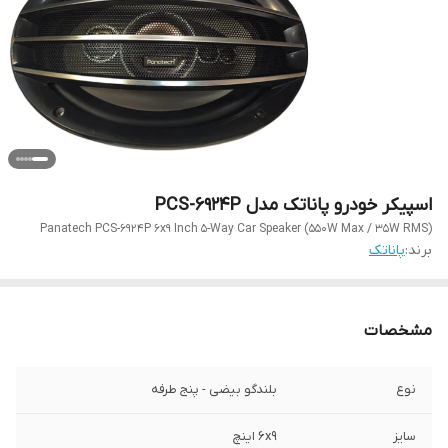
اسپیکر خودرو پاناتک مدل PCS-6924P
Panatech PCS-6924P 6x9 Inch 5-Way Car Speaker (550W Max / 35W RMS)
برند:
پاناتک
مشخصات
نوع
بلندگو بیضی - پنج طرفه
سایز
6x9 اینچ