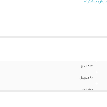
عاد برش برای نصب
:
22 × 15 سانتی‌متر
مایش بیشتر
اکنش فرکانس
:
45-20000 هرتز
یشینه صدای خروجی
:
750 وات
داد
:
دو عدد
نس دور ووفر
:
لاستیک
نس ووفر
:
مخروط کاغذی سبک و غیرفشرده
عاد آهن ربا
:
90 میلی متر
6×9 اینچ
90 دسیبل
800 وات
50 وات