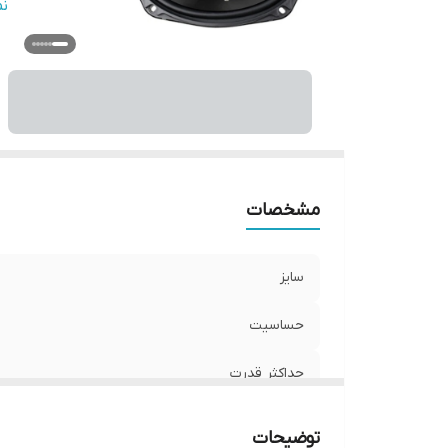
اب
ن
و
ب
تع
ج
ج
اب
مشخصات
سایز
حساسیت
حداکثر قدرت
RMS توان اسمی
توضیحات