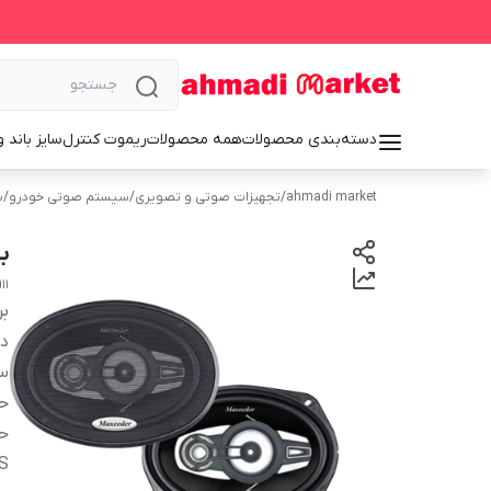
دسته‌بندی محصولات
همه محصولات
ریموت کنترل
سایز باند 
ahmadi market
/
تجهیزات صوتی و تصویری
/
سیستم‌ صوتی خودرو
/
ب
ب
11
بر
دس
سا
ح
حد
RMS 