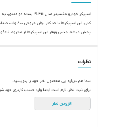
ابعاد برش برای نصب
اسپیکر خودرو مکسیدر مدل
واکنش فرکانس
پخش میشه. جنس ووفر این اسپیکرها از مخروط کاغذی 
بیشینه صدای خروجی
به ووفر اجازه میده توی دامنه های فرکانسی مختلف به را
تعداد
یکی از وی
جنس دور ووفر
نظرات
جنس ووفر
شما هم درباره این محصول نظر خود را بنویسید.
به موسیقی رو لذت بخش‌تر میکنن.
ابعاد آهن ربا
برای ثبت نظر، لازم است ابتدا وارد حساب کاربری خود شو
افزودن نظر
مناسبی که دارن، کیفیت صدای فوق‌العاده‌ای رو به شما
از سایت احمدی مارکت تهیه کنید و از کیفیت صدای بی‌