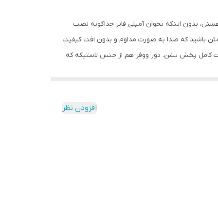
 ماشینشون هستن، بدون اینکه بخوان آمپلی فایر جداگونه نصب
 وات، صدایی بلند و رسا رو به شما ارائه میدن و با توان اسمی RMS 50 وات، میتونید مطمئن باشید که صدا به صورت مداوم و بدون افت کیفیت
ت کامل پخش بشن. دور ووفر هم از جنس لاستیکه که
 و واضحی تولید کنن. این موضوع به خصوص توی محیط های پر سروصدا
افزودن نظر
، این اسپیکرها برای نصب توی اکثر خودروها مناسبن و با واکنش فرکانس گسترده 45-20000 هرتز، میتونید مطمئن باشید که تمام جزئیات صدا، از بیس عمیق
ه دارن که صدا رو به طور یکنواخت توی فضا پخش میکنن و تجربه گوش دادن
ر باکیفیت و قدرتمند برای ماشینتون هستید که نصبش هم آسون باشه، اسپیکر خودرو مکسیدر مدل PL6911 بسته دو عددی، یه انتخاب عالیه. این اسپیکرها با قیمت
 کامل متحول کنن. این محصول رو میتونید همین حالا