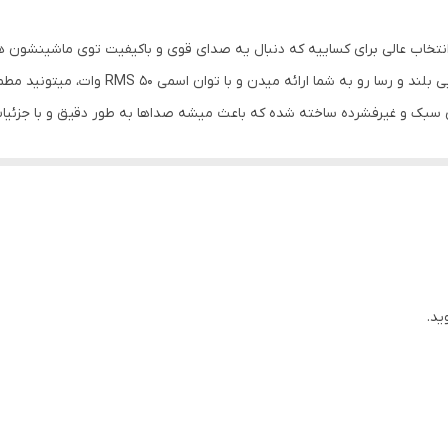
22 × 15 سانتی‌متر
 PL6911 بسته دو عددی، یه انتخاب عالی برای کساییه که دنبال یه صدای قوی و باکیفیت توی
45-20000 هرتز
کنن. این اسپیکرها با حداکثر توان خروجی 800
سبک و غیرفشرده ساخته شده که باعث میشه صداها به طور دقیق و با جزئیا
750 وات
حتی حرکت کنه و صدا رو با کیفیت بالا تولید کنه.
دو عدد
ژگی‌های بارز این اسپیکرها، حساسیت 90 دسیبلیشونه. این یعنی حتی با توان کم هم میتونن صدای بلند
لاستیک
خیلی کاربردیه. با ابعاد 6×9 اینچ
مخروط کاغذی سبک و غیرفشرده
گرفته تا تریبل شفاف، به گوشتون میرسه. این اسپیکرها 4 طرفه طراحی شدن، یعنی چهار تا بلندگوی جداگان
90 میلی متر
ید.
اگه دنبال یه اسپیک
 ارائه میدن و میتونن تجربه گوش دادن به موسیقی توی ماشینتون رو به طور
نظیرش لذت ببرید.