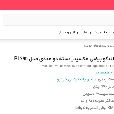
و اسپیکر در خودروهای وارداتی و داخلی
اند و بلندگوهای خودرو
لندگو بیضی مکسیدر بسته دو عددی مدل PL6911
Maxider oval speaker, two-piece package, model PL69
ند:
مکسیدر
ته‌بندی
:
باند و بلندگوهای خودرو
یز
:
6×9 اینچ
ساسیت
:
90 دسیبل
اکثر قدرت
:
800 وات
توان اسمی
:
50 وات