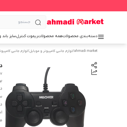
دسته‌بندی محصولات
همه محصولات
ریموت کنترل
سایز باند 
ahmadi market
/
لوازم جانبی کامپیوتر و موبایل
/
لوازم جانبی کامپیوت
دس
57
بر
دس
سا
در
اب
طو