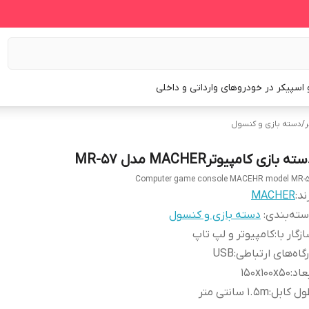
و اسپیکر در خودروهای وارداتی و داخلی
ر
/
دسته بازی و کنسول
ته بازی کامپیوترMACHER مدل MR-57
Computer game console MACEHR model MR-
ند:
MACHER
ته‌بندی
:
دسته بازی و کنسول
زگار با
:
کامپیوتر و لپ تاپ
گاه‌های ارتباطی
:
USB
عاد
:
۱۵۰x۱۰۰x۵۰
ل کابل
:
۱.۵m سانتی متر