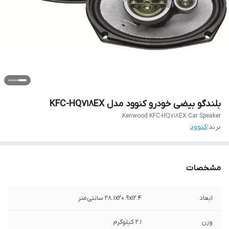
بلندگو بیضی خودرو کنوود مدل KFC-HQ718EX
Kenwood KFC-HQ718EX Car Speaker
برند:
کنوود
مشخصات
ابعاد
۲۸.۱x۲۰.۹x۱۲.۴ سانتی‌متر
وزن
۲.۱ کیلوگرم