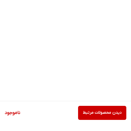
عهده دارد. اسپیکر KFC-HQ718EX انتخابی ایدئال برای کسانی است که
می‌خواهند تنها با یک جفت اسپیکر سیستم صوتی خودروی خود را ارتقا
ببخشند.
برای استفاده از این اسپیکر پیشنهاد می‌کنیم که از آمپلی‌فایری با توان
خروجی 70 تا 90 وات در RMS استفاده کنید تا قدرت این
بلندگوی نازنین
را
درک کنید.
دیدن محصولات مرتبط
ناموجود