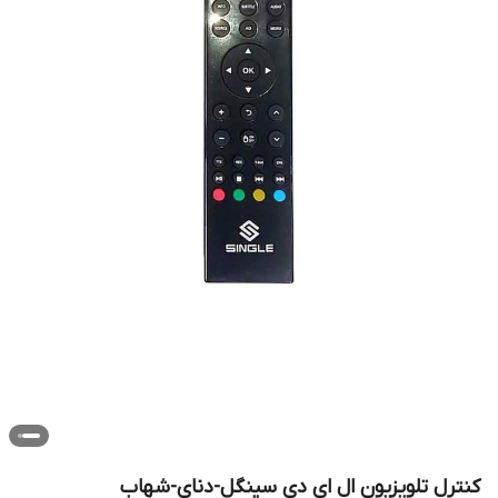
کنترل تلویزیون ال ای دی سینگل-دنای-شهاب