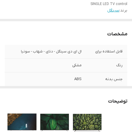
SINGLE LED TV control
برند:
سینگل
مشخصات
قابل استفاده برای
ال ای دی سینگل - دنای - شهاب - سونیا
رنگ
مشکی
جنس بدنه
ABS
نوع باتری
نیم قلمی AAA
توضیحات
فناوری
مادون قرمز
مسافت پاسخگویی
15 متری تلویزیون