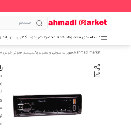
دسته‌بندی محصولات
همه محصولات
ریموت کنترل
سایز باند 
ahmadi market
/
تجهیزات صوتی و تصویری
/
سیستم‌ صوتی خودرو
/
پ
را
er
بر
دس
و
سا
نو
اب