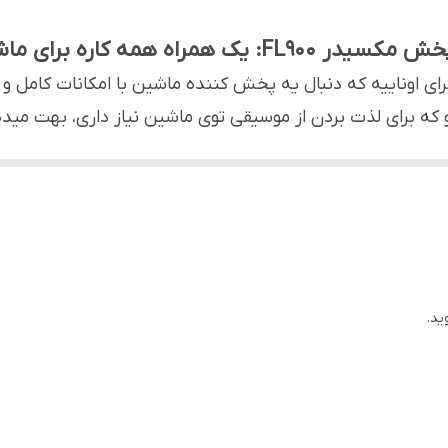
6 تا ( سه جفت )
 FL900: یک همراه همه کاره برای ماشینت!
300 وات
رای اوناییه که دنبال یه پخش کننده ماشین با امکانات کامل
که برای لذت بردن از موسیقی توی ماشین نیاز داری، بهت میده
بدون دیسک قابل پخش
سوکت، قاب پنل، ریموت کنترل و دفترچه راهنما
اندروید، بلک بری، ویندوز فون و iOS
بلوتوث، USB، کارت حافظه، ورودی AUX و خروجی ساب ووفر، همه چیزهایی که برای گ
امکان جدا شدن پنل - دارای صفحه نمایش
بلوتوث - 2 پورت USB - پورت AUX - پورت SD CARD
ر با اون رو راحت‌تر کرده و بهت اجازه میده تنظیمات رو به راحتی انج
ید.
ل جلوی پخش کننده رو جدا کنی.
دارای قابلیت شارژ تلفن همراه - دارای مولتی کالر - دارای دکلس ( بدون قابلیت CD ) - دارای خروجی 