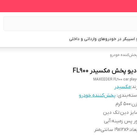
و اسپیکر در خودروهای وارداتی و داخلی
خش‌کننده خودرو
دیو پخش مکسیدر FL900
MAXEEDER FL900 car play
ند:
مکسیدر
ته‌بندی
:
پخش‌کننده خودرو
زن
:
500 گرم
یز دین
:
تک دین
ر پس زمینه
:
آبی
عاد
:
۱۹x۱۲x۶ سانتی‌متر