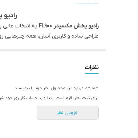
تعداد خروجی
رادیو پخش مکسیدر
بیشینه صدای خروجی
رادیو پخش مکسیدر FL900
یه انتخاب عالی ب
طراحی ساده و کاربری آسان، همه چیزهایی رو 
دیسک قابل پخش
اقلام همراه
چرا FL 900؟
سیستم عامل سازگار
صدای بلند و باکیفیت:
با خروجی 75×4 وات، این پخش کننده صدایی قوی و شفاف رو بهت میده.
نظرات
امکانات متنوع:
ویژگی‌های دستگاه پخش خودرو
می‌کنه.
شما هم درباره این محصول نظر خود را بنویسید.
درگاه ها و فناوری های ارتباطی
نمایشگر رنگی:
نمایشگر رنگی این پخش کننده، کا
برای ثبت نظر، لازم است ابتدا وارد حساب کاربری خود شو
پنل جداشدنی:
برای امنیت بیشتر، می‌تونی پن
امکانات و قابلیت ها
افزودن نظر
شارژ گوشی:
با استفاده از پورت USB، می‌تونی گوشی موبایلت رو شارژ کنی.
ویژگی‌های کلیدی