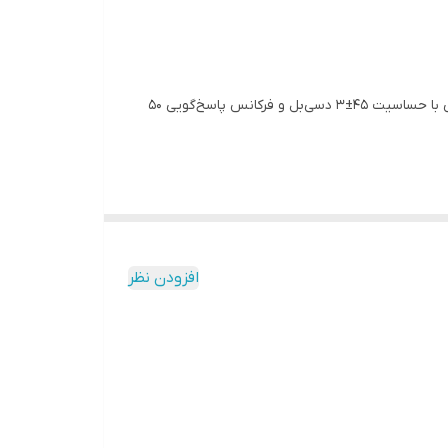
اه و برنامه های ساده
میکروفن سیمدار مدل NP-95 یک میکروفن کاندنسر با الگوی قطبی یکسوساز (cardioid) است. این میکروفن دارای دیافراگم ۳/۴ اینچی با حساسیت ۴۵±۳ دسی‌بل و فرکانس پاسخ‌گویی ۵۰
در طراحی این میکروفن، الگوی قطبی cardioid برای کاهش حداکثری انعکاس‌های نامطلوب از محیط اطراف استفاده شده است. همچنین، دارای فیلتر low-cut یا high-pass است که قادر به
افزودن نظر
ارهای آنلاین است.