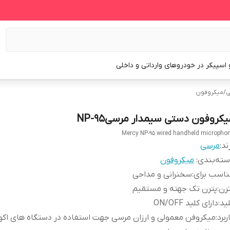
و اسپیکر در خودروهای وارداتی و داخلی
ی
/
میکروفون
یکروفون دستی سیمدار مرسیNP-95
Mercy NP-95 wired handheld micropho
ند:
مرسی
ته‌بندی
:
میکروفون
اسب برای
:
سخنرانی و مداحی
رن
:
پترن تک جهته و مستقیم
ید
:
دارای کلید ON/OFF
ربرد
:
میکروفن معمولی و ارزان مرسی جهت استفاده در دستگاه های اکو 