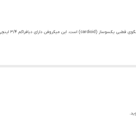
میکروفن معمولی و ارزان مرسی جهت استفاده در دستگاه های اکو همر
450 گرم
داینامیک (سیم پیچ)
کاردیوئید تک جهته و مستقیم
چین
می‌باشد.
دینامیک 600 اهم
ی کوچک، پادکست‌ها، ویدئوهای یوتیوب، استریمینگ، و جلسات کنفرانس و وبین
کابل رابط میکروفن 3 متری
ABS
ید.
50 الی 18000 هرتز