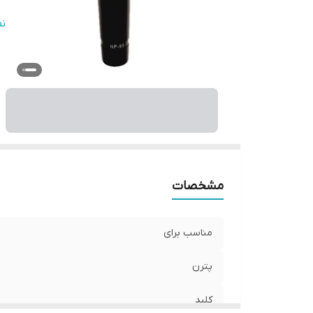
و
ن
نو
ال
ط
ک
ان
ج
با
مشخصات
مناسب برای
پترن
کلید