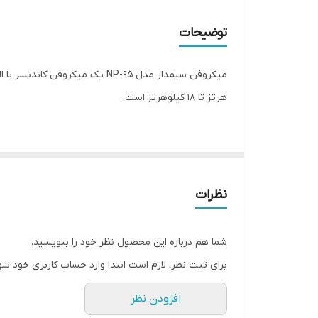
کاربرد
توضیحات
وزن
نوع مبدل
هرتز تا ۱۸ کیلوهرتز است.
الگوی دریافت
طراحی - ساخت
تنظیم نرخ برش فرکانسی برای کم کردن صداهای پایین‌تر از ۱۰۰ هرتز و تقویت صداهایی که در محدوده بالاتری از ۵ کیلوهرتز تولید شده‌اند، 
کپسول
نظرات
این میکروفن قابل استفاده برای ضبط صدا در استودیوها
اندازه کابل
شما هم درباره این محصول نظر خود را بنویسید.
جنس بدنه
برای ثبت نظر، لازم است ابتدا وارد حساب کاربری خود شو
بازه فرکانس پاسخ دهی
افزودن نظر