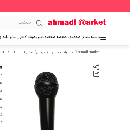
دسته‌بندی محصولات
همه محصولات
ریموت کنترل
سایز باند 
ahmadi market
/
تجهیزات صوتی و تصویری
/
میکروفون و لوازم جانب
م
ne
بر
دس
من
پت
کل
کا