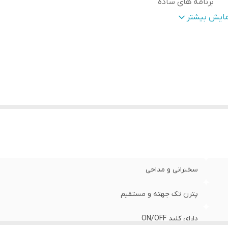
برنامه های ساده
زن
:
450 گرم
مایش بیشتر
ع مبدل
:
داینامیک (سیم پیچ)
گوی دریافت
:
کاردیوئید تک جهته و مستقیم
راحی - ساخت
:
چین
پسول
:
دینامیک 600 اهم
دازه کابل
:
کابل رابط میکروفن 3 متری
نس بدنه
:
ABS
زه فرکانس پاسخ دهی
:
50 الی 18000 هرتز
سخنرانی و مداحی
پترن تک جهته و مستقیم
دارای کلید ON/OFF