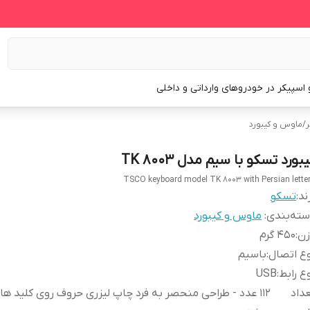
و اسپیکر در خودروهای وارداتی و داخلی
ر
/
ماوس و کیبورد
بورد تسکو با سیم مدل TK 8003
TSCO keyboard model TK 8003 with Persian lette
ند:
تسکو
ته‌بندی
:
ماوس و کیبورد
زن
:
۴۵۰ گرم
ع اتصال
:
باسیم
ع رابط
:
USB
داد
۱۱۲ عدد - طراحی منحصر به فرد چاپ لیزری حروف روی کلید ها 