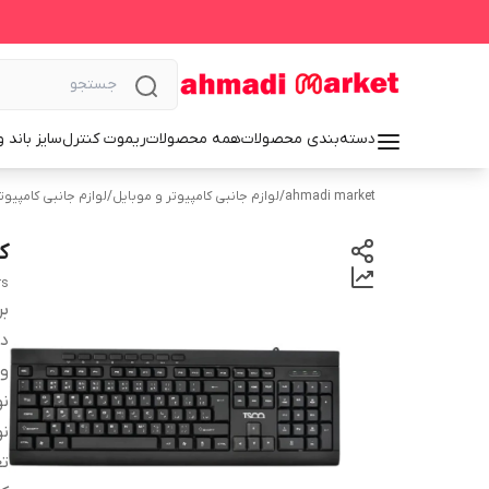
دسته‌بندی محصولات
همه محصولات
ریموت کنترل
سایز باند 
ahmadi market
/
لوازم جانبی کامپیوتر و موبایل
/
لوازم جانبی کامپیوت
کی
rs
بر
دس
و
نو
نو
تع