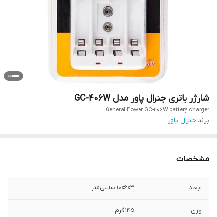
شارژر باتری جنرال پاور مدل GC-406W
General Power GC-406W battery charger
برند:
جنرال پاور
مشخصات
ابعاد
۱۰x۶x۳ سانتی‌متر
وزن
۱۴۵ گرم