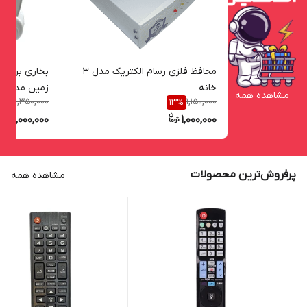
محافظ فلزی رسام الکتریک مدل 3
بخاری برقی ر
خانه
زمین مدل IZ-12
مشاهده همه
2,350,000
1,150,000
4
%
13
%
2,000,000
1,000,000
پرفروش‌ترین محصولات
مشاهده همه