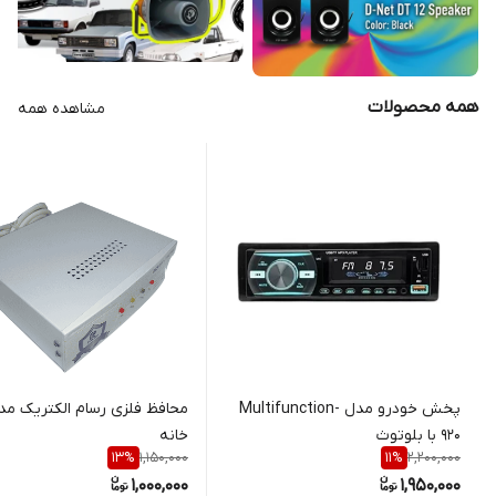
همه محصولات
مشاهده همه
پخش خودرو مدل Multifunction-
920 با بلوتوث
خانه
1,150,000
2,200,000
13
%
11
%
1,000,000
1,950,000