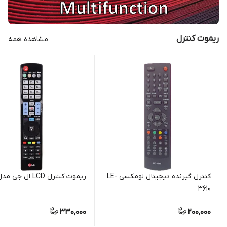
ریموت کنترل
مشاهده همه
کنترل گیرنده دیجیتال لومکسی LE-
ریموت کنترل LCD ال جی مدل 930
3610
330,000
200,000