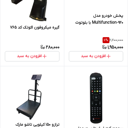
پخش خودرو مدل
Multifunction-920 با بلوتوث
گیره میکروفون اکوتک کد 765
2,200,000
11
%
280,000
1,950,000
افزودن به سبد
افزودن به سبد
ترازو ۱۵۰ کیلویی تاشو مارک