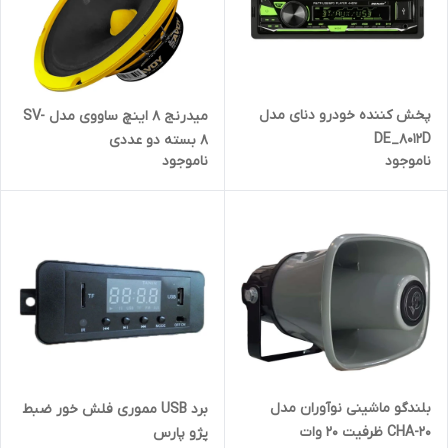
پخش کننده خودرو دنای مدل
میدرنج 8 اینچ ساووی مدل SV-
DE_8012D
8 بسته دو عددی
ناموجود
ناموجود
بلندگو ماشینی نوآوران مدل
برد USB مموری فلش خور ضبط
CHA-20 ظرفیت ۲۰ وات
پژو پارس