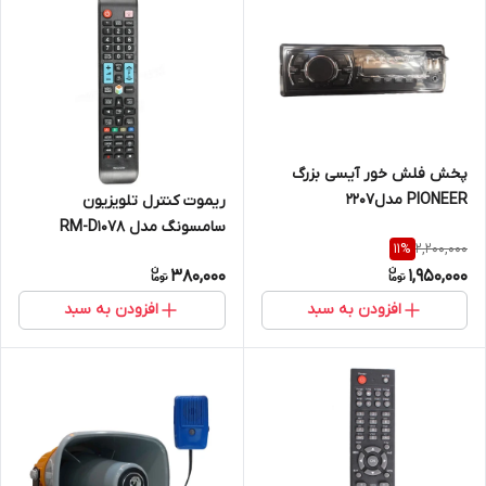
پخش فلش خور آیسی بزرگ
PIONEER مدل۲۲۰۷
ریموت کنترل تلویزیون
سامسونگ مدل RM-D1078
2,200,000
11
%
380,000
1,950,000
افزودن به سبد
افزودن به سبد