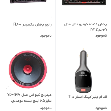
پخش کننده خودرو دنای مدل
رادیو پخش مکسیدر FL900
DE-C8022D
ناموجود
ناموجود
میدرنج کیو اس مدل YD2-1322
اف ام پلیر کینگ استار T100
سایز 6.5 اینچ بسته دوعددی
ناموجود
ناموجود