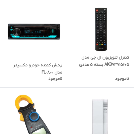
کنترل تلویزیون ال جی مدل
AKB73715605 بسته 5 عددی
پخش کننده خودرو مکسیدر
مدل FL-800
ناموجود
ناموجود