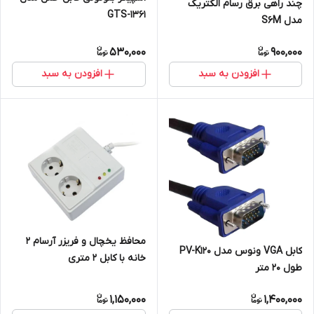
چند راهی برق رسام الکتریک
GTS-1361
مدل S6M
530,000
900,000
افزودن به سبد
افزودن به سبد
محافظ یخچال و فریزر آرسام 2
کابل VGA ونوس مدل PV-K120
خانه با کابل 2 متری
طول 20 متر
1,150,000
1,400,000