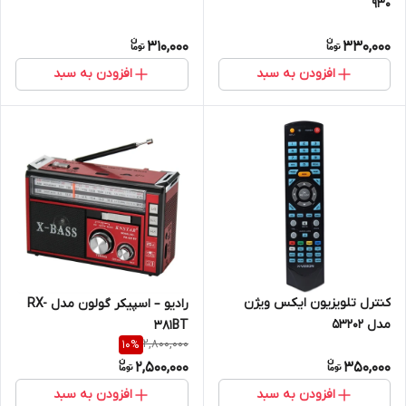
930
310,000
330,000
افزودن به سبد
افزودن به سبد
کنترل تلویزیون ایکس ویژن
رادیو – اسپیکر گولون مدل RX-
مدل 53202
381BT
2,800,000
10
%
2,500,000
350,000
افزودن به سبد
افزودن به سبد