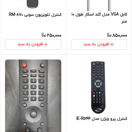
کابل VGA مدل گلد اسکار طول 10
کنترل تلویزیون سونی RM-870
متر
250,000
850,000
افزودن به سبد
افزودن به سبد
کنترل پرو ویژن مدل IE-R1244