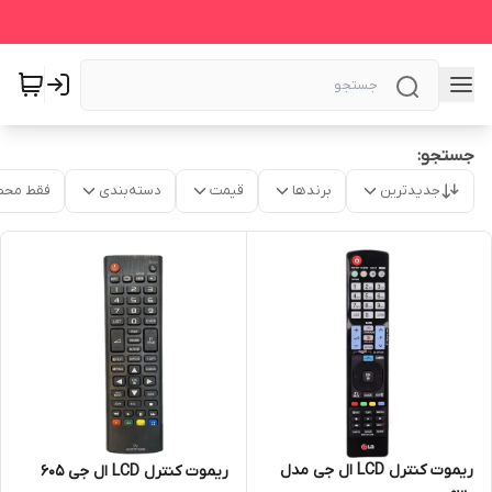
جستجو:
جدیدترین
برندها
قیمت
دسته‌بندی
فقط محص
ریموت کنترل LCD ال جی مدل
ریموت کنترل LCD ال جی 605