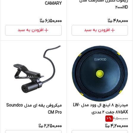
ریموت کنترل استارست مدل
CAMARY
2000HD
6,150,000
480,000
افزودن به سبد
افزودن به سبد
میدرنج ۸ اینچ ال وود مدل LW-
میکروفن یقه ای مدل Soundco
875AX جفت ۲ عددی
CM Pro
4,500,000
6
%
2,250,000
4,200,000