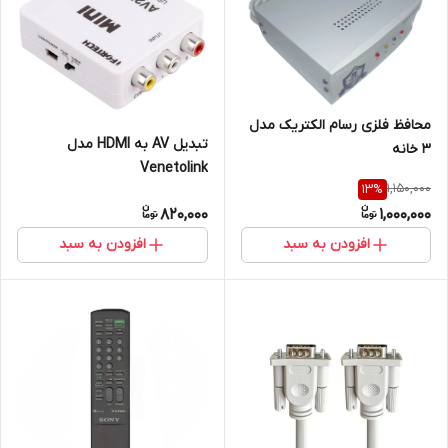
محافظ فلزی رسام الکتریک مدل
تبدیل AV به HDMI مدل
3 خانه
Venetolink
1,150,000
13
%
820,000
1,000,000
افزودن به سبد
افزودن به سبد