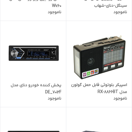
سینگل-دنای-شهاب
Wv60
ناموجود
ناموجود
اسپیکر بلوتوثی قابل حمل گولون
پخش کننده خودرو دنای مدل
مدل RX-8866BT
DE_7012F
ناموجود
ناموجود