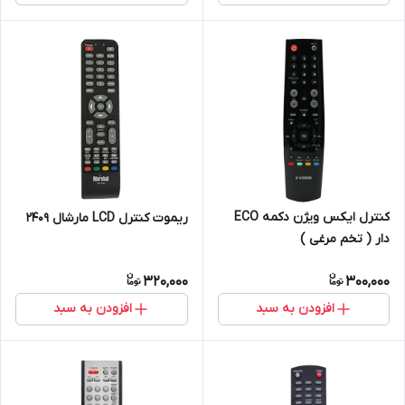
کنترل ایکس ویژن دکمه ECO
ریموت کنترل LCD مارشال 2409
دار ( تخم مرغی )
320,000
300,000
افزودن به سبد
افزودن به سبد