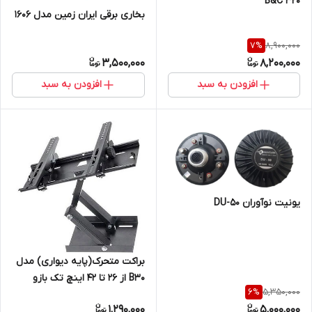
B&C 320
بخاری برقی ایران زمین مدل 1606
8,900,000
7
%
3,500,000
8,200,000
افزودن به سبد
افزودن به سبد
یونیت نوآوران DU-50
براکت متحرک(پایه دیواری) مدل
B30 از ۲۶ تا ۴۲ اینچ تک بازو
5,350,000
6
%
1,290,000
5,000,000