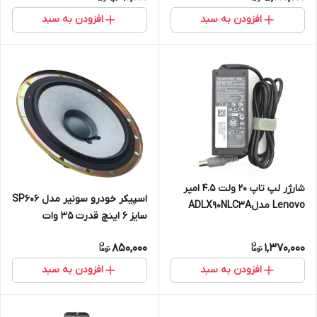
افزودن به سبد
افزودن به سبد
شارژر لپ تاپ ۲۰ ولت ۴.۵ امپر
اسپیکر خودرو سونیر مدل SP606
Lenovo مدلADLX90NLC3A
سایز ۶ اینچ قدرت ۳۵ وات
850,000
1,370,000
افزودن به سبد
افزودن به سبد