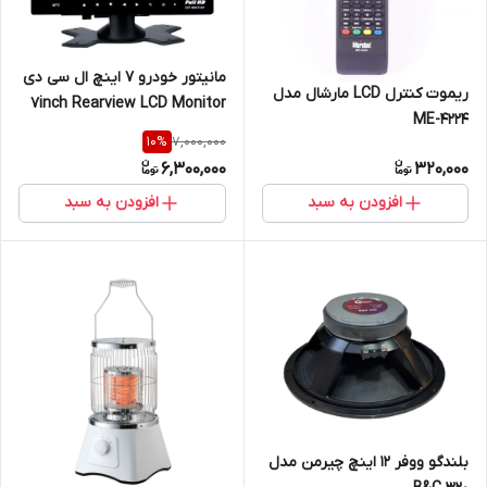
مانیتور خودرو 7 اینچ ال سی دی
ریموت کنترل LCD مارشال مدل
7inch Rearview LCD Monitor
ME-4224
7,000,000
10
%
6,300,000
320,000
افزودن به سبد
افزودن به سبد
بلندگو ووفر ۱۲ اینچ چیرمن مدل