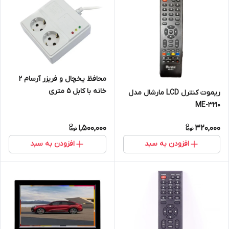
محافظ یخچال و فریزر آرسام 2
خانه با کابل 5 متری
ریموت کنترل LCD مارشال مدل
ME-3210
1,500,000
320,000
افزودن به سبد
افزودن به سبد