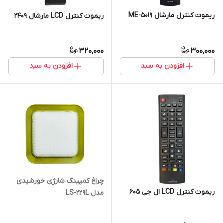
ریموت کنترل مارشال ME-5019
ریموت کنترل LCD مارشال 2409
320,000
300,000
افزودن به سبد
افزودن به سبد
چراغ کمپینگ شارژی خورشیدی
ریموت کنترل LCD ال جی 605
مدل LS-229L