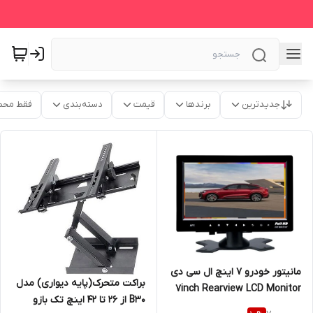
جدیدترین
برندها
قیمت
دسته‌بندی
فقط محص
مانیتور خودرو 7 اینچ ال سی دی
براکت متحرک(پایه دیواری) مدل
7inch Rearview LCD Monitor
B30 از ۲۶ تا ۴۲ اینچ تک بازو