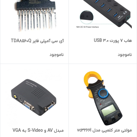
هاب 7 پورت USB 3.0
آی سی آمپلی فایر TDA8560Q
ناموجود
ناموجود
مولتی متر کلمپی مدل vc3266l
مبدل AV و S-Video به VGA