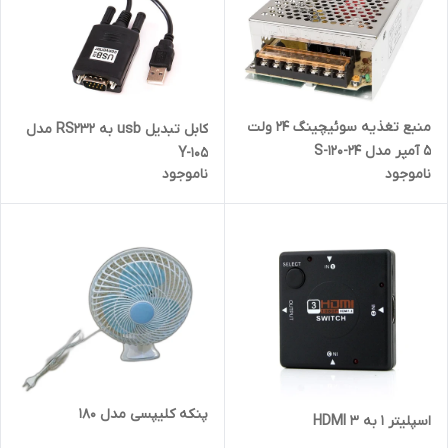
منبع تغذیه سوئیچینگ 24 ولت
کابل تبدیل usb به RS232 مدل
5 آمپر مدل S-120-24
Y-105
ناموجود
ناموجود
پنکه کلیپسی مدل 180
اسپلیتر 1 به 3 HDMI