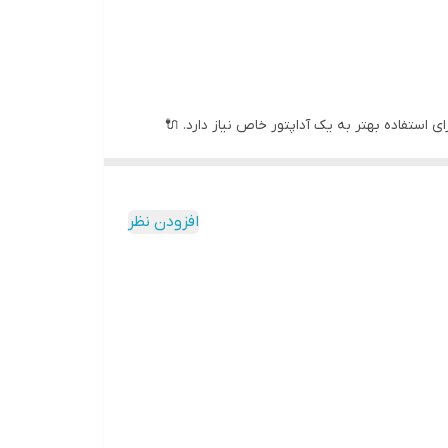
PS را ارائه داد. 🎮 PS One انرژی کمتری مصرف می‌کند و برای استفاده بهتر به یک آداپتور خاص نیاز دارد. 🔌
را جلوگیری کند. 🚫💸 بهتر است همواره از آداپتور مناسب
افزودن نظر