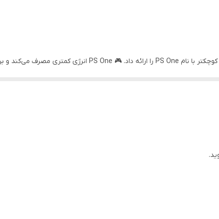
100 تا 240 ولت
بعد از موفقیت بزرگ PlayStation ، شرکت سونی نسخه کوچکتر با نام  One
 تا مشکلات خرابی منبع تغذیه را جلوگیری کند و هزینه‌های اضافی برای مصرف‌کننده 
دهید. 🛡️
ید.