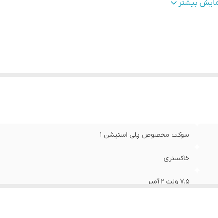
رودی
:
100 تا 240 ولت
مایش بیشتر
سوکت مخصوص پلی استیشن 1
خاکستری
7.5 ولت 2 آمپر
پلی استیشن وان