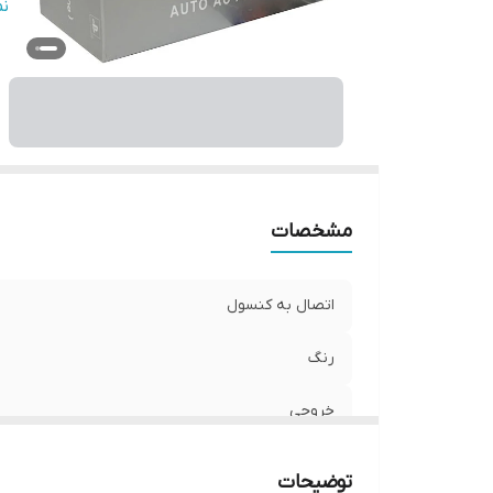
و
ن
مشخصات
اتصال به کنسول
رنگ
خروجی
سازگار با
توضیحات