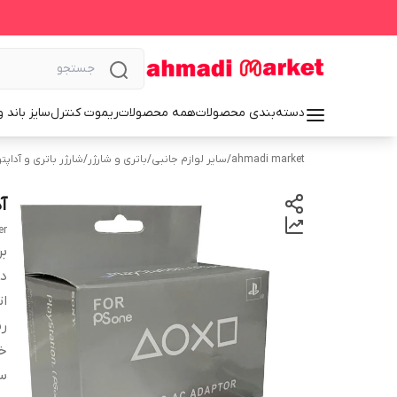
دسته‌بندی محصولات
همه محصولات
ریموت کنترل
سایز باند 
ahmadi market
/
سایر لوازم جانبی
/
باتری و شارژر
/
شارژر باتری و آداپت
آ
er
بر
دس
ا
ر
خ
سا