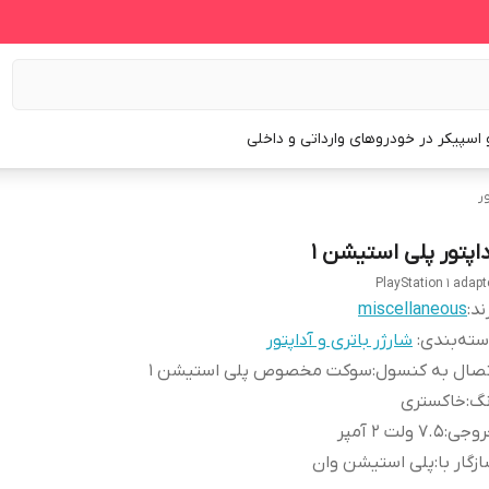
و اسپیکر در خودروهای وارداتی و داخلی
ور
داپتور پلی استیشن 1
PlayStation 1 adapt
ند:
miscellaneous
ته‌بندی
:
شارژر باتری و آداپتور
تصال به کنسول
:
سوکت مخصوص پلی استیشن 1
نگ
:
خاکستری
روجی
:
7.5 ولت 2 آمپر
زگار با
:
پلی استیشن وان