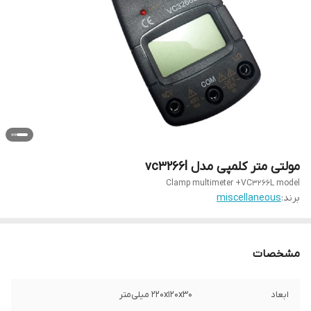
مولتی متر کلمپی مدل vc3266l
Clamp multimeter +VC3266L model
برند:
miscellaneous
مشخصات
ابعاد
۲۲۰x۱۲۰x۳۰ میلی‌متر