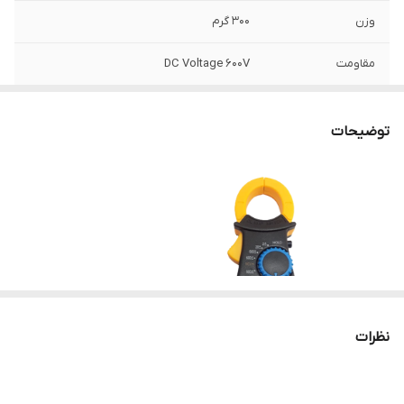
وزن
۳۰۰ گرم
مقاومت
DC Voltage ۶۰۰V
دامنه جریان AC
AC Current ۲۰A~۶۰۰A
توضیحات
منبع تغذیه
باتری
مشخصات صفحه
دیجیتال
نمایش
ظرفیت خازنی
۰.۱ اهم الی ۲۰۰ مگا اهم
دقت پایه ای DC
Phase Indication (۵۰Hz)
نظرات
سایر توضیحات
دمای کار: ۰ ~ ۴۰&amp;#۳۹;C؛ رطوبت نسبی: