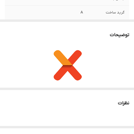
گرید ساخت
A
مناسب برای
گیرنده دیجیتال
توضیحات
نوع باتری
نیم قلمی AAA
این ریموت کنترل مناسب برای رسیورهای اچ‌دی، فول اچ‌دی و 4K ایکس
نظرات
تورم از جمله سری 3800 و مدل‌های مشابه استفاده می‌شود. این ریموت
کنترل بدون نیاز به تنظیم یا انجام هر پروسه‌ای، به آسانی با رسیور و
ماهواره ایکس تورم سازگار است. 📺