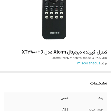
کنترل گیرنده دیجیتال Xtorm مدل XT3800HD
Xtorm receiver control model XT3800HD
برند:
miscellaneous
مشخصات
رنگ
مشکی
جنس بدنه
ABS