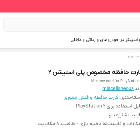
و اسپیکر در خودروهای وارداتی و داخلی
 مموری
ارت حافظه مخصوص پلی استیشن 2
Memory card for PlayStation
ند:
miscellaneous
ته‌بندی
:
کارت حافظه و فلش مموری
بل استفاده برای
:
PlayStation ۲
بلیت شارژ
:
ندارد
کانات و قابلیت‌ها
:
ذخیره بازی - ظرفیت: ۸ مگابایت