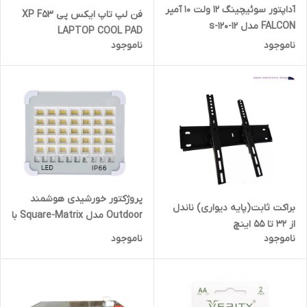
آداپتور سوئیچینگ 12 ولت 10 آمپر
فن لپ تاپ ایکس پی XP F53
FALCON مدل s-120-12
LAPTOP COOL PAD
ناموجود
ناموجود
پروژکتور خورشیدی هوشمند
براکت ثابت(پایه دیواری) ناندل
Outdoor مدل Square-Matrix با
از ۳۲ تا ۵۵ اینچ
پنل تاشو و Power Bank
ناموجود
ناموجود