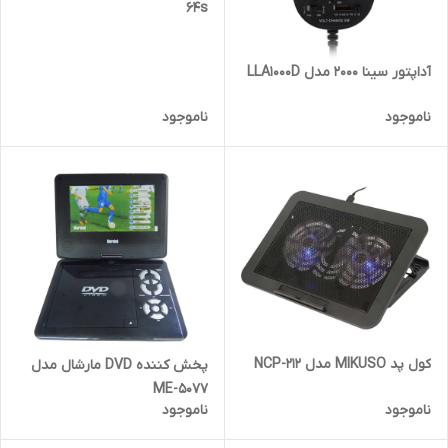
64s
آداپتور سینا 2000 مدل LLA1000D
ناموجود
ناموجود
کول پد MIKUSO مدل NCP-212
پخش کننده DVD مارشال مدل
ME-5077
ناموجود
ناموجود