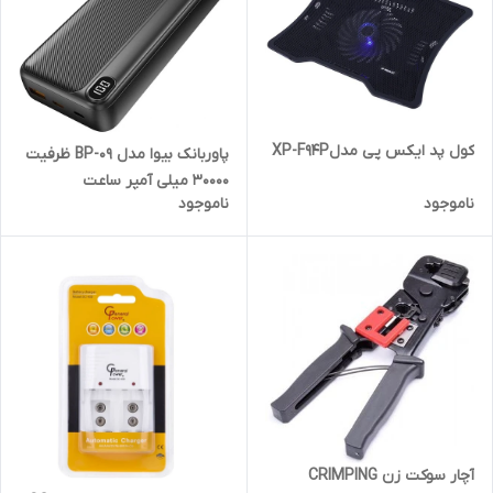
کول پد ایکس پی مدلXP-F94P
پاوربانک بیوا مدل BP-09 ظرفیت
30000 میلی آمپر ساعت
ناموجود
ناموجود
آچار سوکت زن CRIMPING