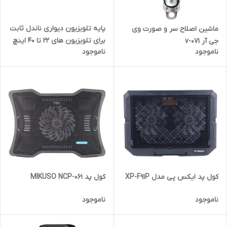
پایه تلویزیون دیواری ناندل ثابت
ماشین اصلاح سر و صورت وی
برای تلویزیون های 22 تا 40 اینچ
جی آر v-071
ناموجود
ناموجود
کول پد ایکس پی مدل XP-F91P
کول پد MIKUSO NCP-061
ناموجود
ناموجود