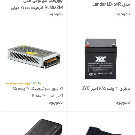
پاوربانک شیائومی مدل
مدل Lander LD-57R
PLM18ZM ظرفیت 20000 میلی
ناموجود
ناموجود
آمپر ساعت
باطری 12 ولت 4/5 آمپر JYC
آداپتور سوئیچینگ 12 ولت 15
آمپر مدل S-180-12
ناموجود
ناموجود