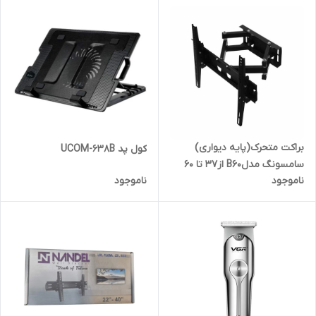
براکت متحرک(پایه دیواری)
کول پد UCOM-638B
سامسونگ مدلB60 از۳۷ تا ۶۰
ناموجود
ناموجود
اینچ دوبازو