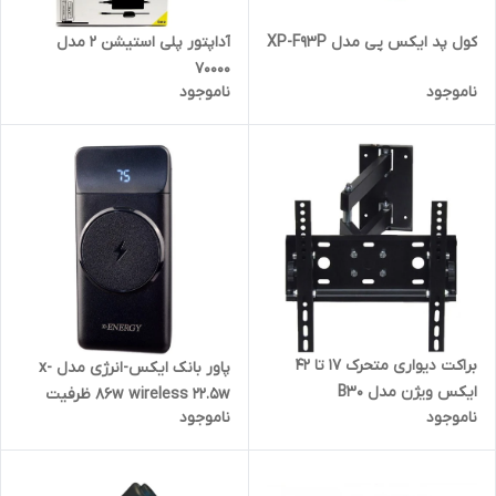
آداپتور پلی استیشن 2‎ مدل
کول پد ایکس پی مدل XP-F93P
70000
ناموجود
ناموجود
براکت دیواری متحرک ۱۷ تا ۴۲
پاور بانک ایکس-انرژی مدل x-
ایکس ویژن مدل B30
86w wireless 22.5w ظرفیت
ناموجود
ناموجود
10000 میلی آمپر