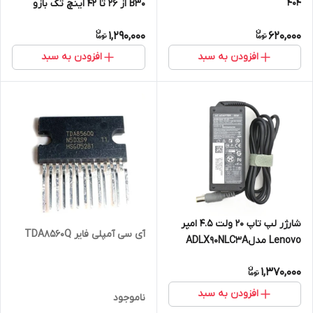
404
B30 از ۲۶ تا ۴۲ اینچ تک بازو
1,290,000
620,000
افزودن به سبد
افزودن به سبد
شارژر لپ تاپ ۲۰ ولت ۴.۵ امپر
آی سی آمپلی فایر TDA8560Q
Lenovo مدلADLX90NLC3A
1,370,000
افزودن به سبد
ناموجود