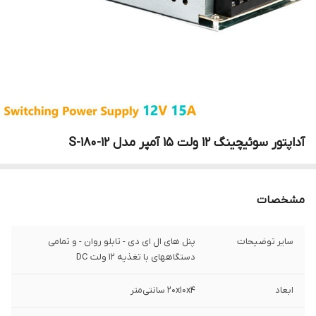
آداپتور سوئیچینگ 12 ولت 15 آمپر مدل S-180-12
مشخصات
سایر توضیحات
پنل های ال ای دی - تابلو روان - و تمامی
دستگاههای با تغذیه ۱۲ ولت DC
ابعاد
۲۰x۱۰x۴ سانتی‌متر