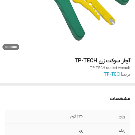
آچار سوکت زن TP-TECH
TP-TECH socket wrench
برند:
TP-TECH
مشخصات
وزن
۳۳۰ گرم
رنگ
زرد