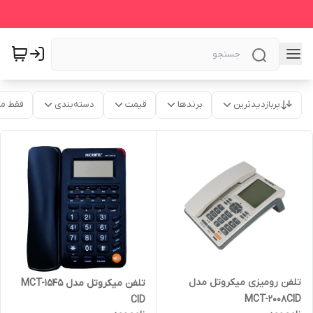
پربازدیدترین
برندها
قیمت
دسته‌بندی
فقط م
تلفن رومیزی میکروتل مدل
تلفن میکروتل مدل MCT-1545
MCT-2008CID
CID