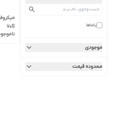
یاماها
70S
ناموجود
موجودی
محدوده قیمت