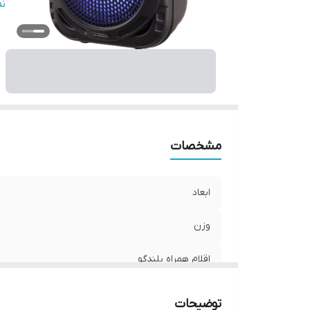
من
ن
را
ر
اب
تو
ن
فر
نس
مشخصات
مق
ابعاد
وزن
اقلام همراه بلندگو
نوع اتصال
توضیحات