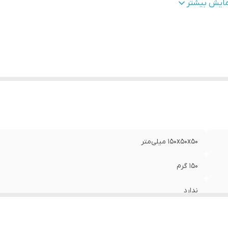
بع انرژی
:
باتری لیتیومی - 500 میلی‌آمپر ساعت
مایش بیشتر
بط‌ها
:
microUSB
نگ
:
مشکی
عاد (طول * عرض * ارتفاع ) سانتی متر
:
۱۵x۵x۵
ان واقعی
:
3
سخه بلوتوث
:
5.1
کانس پاسخگویی (هرتز)
:
20
بت سیگنال به نویز (SNR)
:
80 دسی بل
اومت در برابر آب و گردوغبار
:
گواهی IPX۴ - مقاوم در برابر قطرات آب
۱۵۰x۵۰x۵۰ میلی‌متر
۱۵۰ گرم
ندارد
بی‌سیم