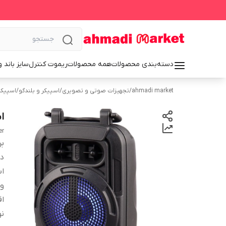
دسته‌بندی محصولات
همه محصولات
ریموت کنترل
سایز باند 
ahmadi market
/
تجهیزات صوتی و تصویری
/
اسپیکر و بلندگو
/
اسپیکر
ا
er
بر
دس
اب
و
اق
نو