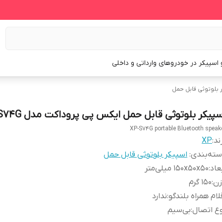
و اسپیکر در خودروهای وارداتی و داخلی
 بلوتوثی قابل حمل
سپیکر بلوتوثی قابل حمل ایکس پی پروداکت مدل XP-S74G
XP-S74G portable Bluetooth speak
ند:
XP
ته‌بندی
:
اسپیکر بلوتوثی قابل حمل
عاد
:
۱۵۰x۵۰x۵۰ میلی‌متر
زن
:
۱۵۰ گرم
لام همراه بلندگو
:
ندارد
ع اتصال
:
بی‌سیم