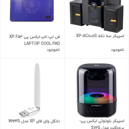
اسپیکر سه تکه XP-AC808G
فن لپ تاپ ایکس پی XP F53
LAPTOP COOL PAD
ناموجود
ناموجود
اسپیکر بلوتوثی ایکس پی-
دانگل وای فای XP مدل W924S
پروداکت مدل S72G