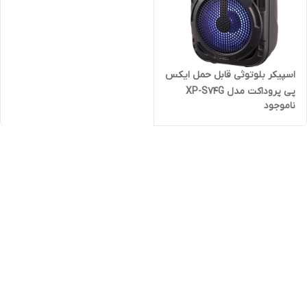
اسپیکر بلوتوثی قابل حمل ایکس
پی پروداکت مدل XP-S74G
ناموجود