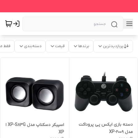
پربازدیدترین
برندها
قیمت
دسته‌بندی
فقط م
دسته بازی ایکس پی پروداکت
اسپیکر دسکتاپ مدل XP-S83G ا
مدل XP-2009
XP