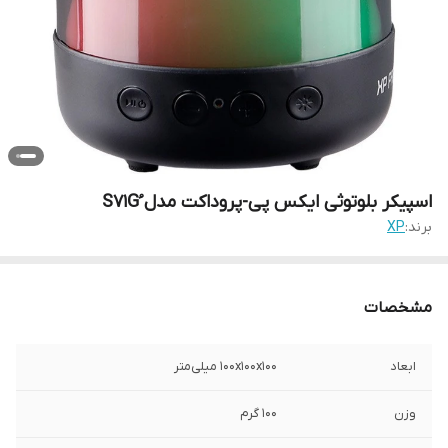
اسپیکر بلوتوثی ایکس پی-پروداکت مدل ُS71G
برند:
XP
مشخصات
ابعاد
۱۰۰x۱۰۰x۱۰۰ میلی‌متر
وزن
100 گرم